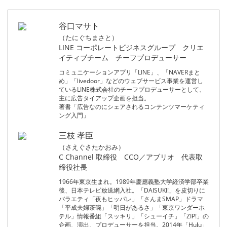
谷口マサト
（たにぐちまさと）
LINE コーポレートビジネスグループ クリエ
イティブチーム チーフプロデューサー
コミュニケーションアプリ「LINE」、「NAVERまと
め」「livedoor」などのウェブサービス事業を運営し
ているLINE株式会社のチーフプロデューサーとして、
主に広告タイアップ企画を担当。
著書「広告なのにシェアされるコンテンツマーケティ
ング入門」
三枝 孝臣
（さえぐさたかおみ）
C Channel 取締役 CCO／アブリオ 代表取
締役社長
1966年東京生まれ。1989年慶應義塾大学経済学部卒業
後、日本テレビ放送網入社。「DAISUKI!」を皮切りに
バラエティ「夜もヒッパレ」「さんまSMAP」ドラマ
「平成夫婦茶碗」「明日があるさ」「東京ワンダーホ
テル」情報番組「スッキリ」「シューイチ」「ZIP!」の
企画、演出、プロデューサーを担当。2014年「Hulu」