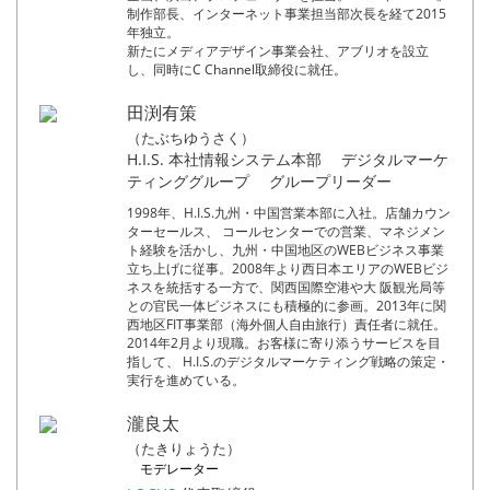
制作部長、インターネット事業担当部次長を経て2015
年独立。
新たにメディアデザイン事業会社、アブリオを設立
し、同時にC Channel取締役に就任。
田渕有策
（たぶちゆうさく）
H.I.S. 本社情報システム本部 デジタルマーケ
ティンググループ グループリーダー
1998年、H.I.S.九州・中国営業本部に入社。店舗カウン
ターセールス、 コールセンターでの営業、マネジメン
ト経験を活かし、九州・中国地区のWEBビジネス事業
立ち上げに従事。2008年より西日本エリアのWEBビジ
ネスを統括する一方で、関西国際空港や大 阪観光局等
との官民一体ビジネスにも積極的に参画。2013年に関
西地区FIT事業部（海外個人自由旅行）責任者に就任。
2014年2月より現職。お客様に寄り添うサービスを目
指して、 H.I.S.のデジタルマーケティング戦略の策定・
実行を進めている。
瀧良太
（たきりょうた）
モデレーター