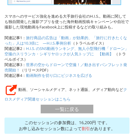
スマホへのサービス強化を進める大手旅行会社のH.I.S.。動画に関して
も独自開発した撮影アプリを使った海外動画投稿キャンペーンや自社で
撮影した現地動画をFacebook上に投稿するなどの取り組みも。

関連記事1：
旅行商品の広告は「動画」が効果的、「旅行に行きたくな
った」人は10.3倍に　―H.I.S.事例分析
（トラベルボイス）

関連記事2：
H.I.S. のSNS動画ランキング、無人小型飛行機「ドローン」
空撮のスリランカ・シギリヤロックが人気トップに　【動画】
 （トラ
ベルボイス）

関連記事3：
世界の空からドローンで空撮！／動き出すパンフレット発
売開始！
（リリースPDF）

関連記事4：
動画制作を切り口にビジネスを広げる
動画、ソーシャルメディア、ネット通販、メディア動向など
ク
ロスメディア関連セッションはこちら
一覧に戻る
このセッションの参加費は、16,200円 です。
お申し込みセッション数によって
割引
があります。