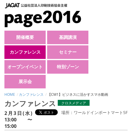
開催概要
基調講演
カンファレンス
セミナー
オープンイベント
特別ゾーン
展示会
HOME
カンファレンス
【CM1】ビジネスに活かすスマホ動画
カンファレンス
クロスメディア
場所：ワールドインポートマート5F
2
月
3
日(水)
13:00〜
15:00