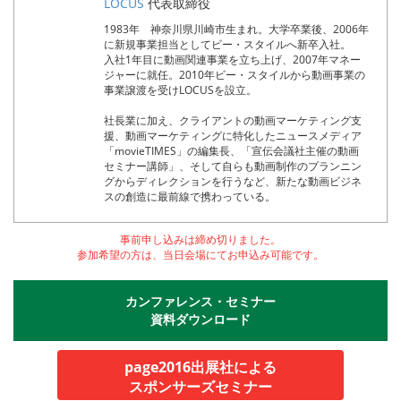
LOCUS
代表取締役
1983年 神奈川県川崎市生まれ。大学卒業後、2006年
に新規事業担当としてビー・スタイルへ新卒入社。
入社1年目に動画関連事業を立ち上げ、2007年マネー
ジャーに就任。2010年ビー・スタイルから動画事業の
事業譲渡を受けLOCUSを設立。
社長業に加え、クライアントの動画マーケティング支
援、動画マーケティングに特化したニュースメディア
「movieTIMES」の編集長、「宣伝会議社主催の動画
セミナー講師」、そして自らも動画制作のプランニン
グからディレクションを行うなど、新たな動画ビジネ
スの創造に最前線で携わっている。
事前申し込みは締め切りました。
参加希望の方は、当日会場にてお申込み可能です。
カンファレンス・セミナー
資料ダウンロード
page2016出展社による
スポンサーズセミナー