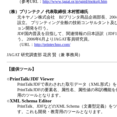
（参考URL：
http://www.jagat.or.jp/sgml/mokuji.htm
（株）プリンテクノ 代表取締役 木村哲雄氏
元キヤノン株式会社 BJプリンタ商品企画部長、2004
設立。 プリンティング全般の技術コンサルタント及
ョン開発を行う。
JDF国内普及を目指して、関連情報の日本語訳（JDF1.0
う。 2006年6月よりJAGAT客員研究員。
（URL：
http://printechno.com/
JAGAT 研究調査部 花房 賢（兼 事務局）
【提供ツール】
○PrintTalk/JDF Viewer
PrintTalk/JDFで表わされた取引データ（XML形
PrintTalk/JDFの要素名、属性名、属性値の和訳
用のツールとなります。
○XML Schema Editor
PrintTalk、JDFなどのXML Schema（文書型定
す。これも開発・教育用のツールとなります。