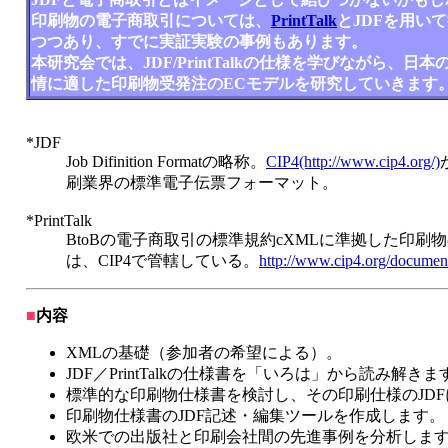
印刷物の電子商取引については、
PrintTalk
とJDFを用い
つつあり、すでに実証実験の事例もあります。
本研究会では、JDF/PrintTalkの仕様を学びながら、
情に適した印刷物受発注のECモデルを研究していきます
*JDF
Job Difinition Formatの略称。
CIP4(http://www.cip4.org/)
刷業界の標準電子伝票フォーマット。
*PrintTalk
BtoBの電子商取引の標準規約cXMLに準拠した印刷
は、CIP4で管轄している。
http://www.cip4.org/document
■
内容
XMLの基礎（参加者の希望による）。
JDF／PrintTalkの仕様書を「いろは」から読み解きま
標準的な印刷物仕様書を検討し、その印刷仕様のJD
印刷物仕様書のJDF記述・編集ツールを作成します。
欧米での出版社と印刷会社間の先進事例を分析しま