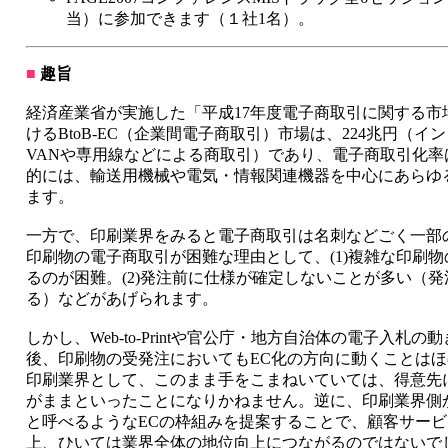
当）に参加できます（１社1名）。
■
趣旨
経済産業省が実施した「平成17年度電子商取引に関する市
けるBtoB-EC（企業間電子商取引）市場は、224兆円（
VANや専用線などによる商取引）であり、電子商取引化率は
的には、輸送用機械や電気・情報関連機器を中心にあらゆ
ます。
一方で、印刷業界をみると電子商取引は名刺などごく一部
印刷物の電子商取引が困難な理由として、(1)複雑な印刷
るのが困難。(2)発注前に仕様が確定しないことが多い（
る）などがあげられます。
しかし、Web-to-Printや官公庁・地方自治体の電子入札
後、印刷物の受発注においてもEC化の方向に動くことは
印刷業界として、このまま手をこまねいていては、得意先
がままといったことになりかねません。逆に、印刷業界側
と呼べるようなECの枠組みを提案することで、顧客サー
上、ひいては業界全体の地位向上につながるのではないで