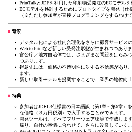
PrintTalkとJDFを利用した印刷物受発注のECモデ
ECモデルを検討するためにプロトタイプを開発（仕
（※ただし参加者が直接プログラミングをするわけ
■
背景
デジタル化による社内合理化をさらに顧客サービス
Web to Printなど新しい受発注形態が生まれつつあり
官公庁／地方自治体では、さまざまな問題をはらみ
つあります。
得意先には、価格の不透明性に対する不信感があり
ます。
新しい取引モデルを提案することで、業界の地位向
■
特典
参加者はJDF1.3仕様書の日本語訳（第1章～第6章）
な価格（３万円税別）で入手することができます。
開発ツールは、すべてフリーウェア環境で作成しま
帰り、自社の事情に合わせて、さらに改良していく
PAGE2007コンファレンスMISトラック全6セッション（17,