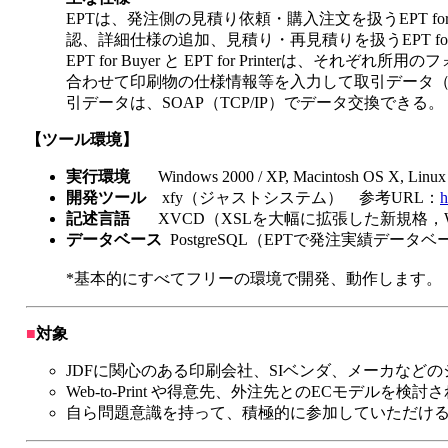
EPTは、発注側の見積り依頼・購入注文を扱うEPT for
認、詳細仕様の追加、見積り・再見積りを扱うEPT for P
EPT for Buyer と EPT for Printerは、それ
合わせて印刷物の仕様情報等を入力して取引データ（
引データは、SOAP（TCP/IP）でデータ交換できる。
【ツール環境】
実行環境
Windows 2000 / XP, Macintosh OS X, Linux
開発ツール
xfy（ジャストシステム） 参考URL：
h
記述言語
XVCD（XSLを大幅に拡張した新規格，
データベース
PostgreSQL（EPTで発注実績データ
*基本的にすべてフリーの環境で開発、動作します。
■
対象
JDFに関心のある印刷会社、SIベンダ、メーカなど
Web-to-Print や得意先、外注先とのECモデルを検
自ら問題意識を持って、積極的に参加していただけ