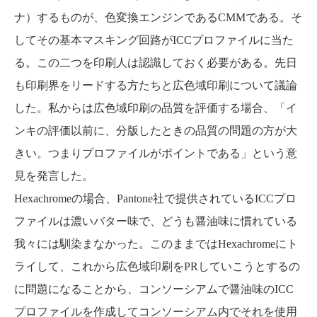
ナ）するものが、色変換エンジンであるCMMである。そ
してその基本マスキング回路がICCプロファイルに当た
る。この二つを印刷人は認識しておく必要がある。先日
も印刷界をリードする方たちと広色域印刷について議論
した。私からは広色域印刷の品質を評価する場合、「イ
ンキの評価以前に、分版したときの品質の問題の方が大
きい。つまりプロファイルがポイントである」という意
見を発言した。
Hexachromeの場合、Pantone社で提供されているICCプロ
ファイルは濃いバター味で、どうも醤油味に慣れている
我々には馴染まなかった。このままではHexachromeにト
ライして、これから広色域印刷をPRしていこうとするの
に問題になることから、コンソーシアムで醤油味のICC
プロファイルを作成してコンソーシアム内でそれを使用