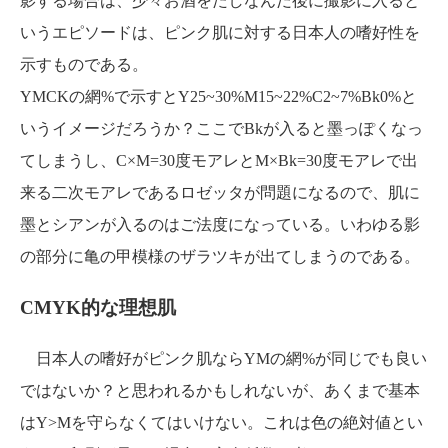
影する場合は、少々お酒をたしなんだ後に撮影に入ると
いうエピソードは、ピンク肌に対する日本人の嗜好性を
示すものである。
YMCKの網%で示すとY25~30%M15~22%C2~7%Bk0%と
いうイメージだろうか？ここでBkが入ると墨っぽくなっ
てしまうし、C×M=30度モアレとM×Bk=30度モアレで出
来る二次モアレであるロゼッタが問題になるので、肌に
墨とシアンが入るのはご法度になっている。いわゆる影
の部分に亀の甲模様のザラツキが出てしまうのである。
CMYK的な理想肌
日本人の嗜好がピンク肌ならYMの網%が同じでも良い
ではないか？と思われるかもしれないが、あくまで基本
はY>Mを守らなくてはいけない。これは色の絶対値とい