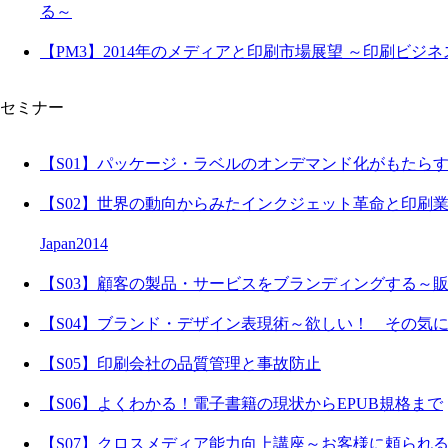
る～
【PM3】2014年のメディアと印刷市場展望 ～印刷ビジネス
セミナー
【S01】パッケージ・ラベルのオンデマンド化がもたらす成功の法則～
【S02】世界の動向からみたインクジェット革命と印刷業の成功
Japan2014
【S03】顧客の製品・サービスをブランディングする～
【S04】ブランド・デザイン表現術～欲しい！ その気
【S05】印刷会社の品質管理と事故防止
【S06】よくわかる！電子書籍の現状からEPUB規格まで
【S07】クロスメディア能力向上講座～お客様に頼られ