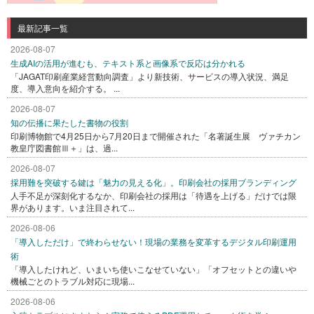
最新記事一覧
2026-08-07
生成AIの活用が進むも、テキスト系と画像系で反応は分かれる
「JAGAT印刷産業経営動向調査」より新技術、サービスの導入状況、満足
度、導入意向を紹介する。 ...
2026-08-07
知の伝播に果たした書物の役割
印刷博物館で4月25日から7月20日まで開催された「名著誕生展 ヴァチカン
教皇庁図書館Ⅲ＋」は、過...
2026-08-07
採用難を突破する鍵は「魅力の見える化」。印刷会社の採用ブランディング
人手不足が深刻化するなか、印刷会社の採用は「待遇を上げる」だけでは限
界があります。いま注目されて...
2026-08-06
「導入しただけ」で終わらせない！現場の業務を変革するデジタル印刷運用
術
「導入したけれど、いまいち使いこなせていない」「オフセットとの違いや
機械ごとのトラブル対応に現場...
2026-08-06