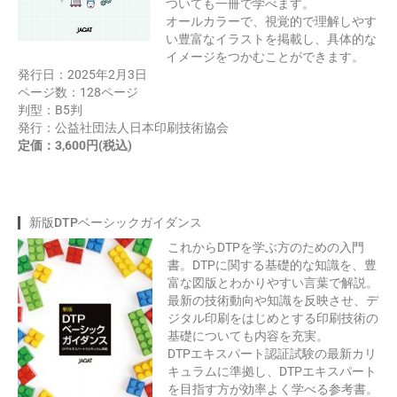
ついても一冊で学べます。
オールカラーで、視覚的で理解しやす
い豊富なイラストを掲載し、具体的な
イメージをつかむことができます。
発行日：2025年2月3日
ページ数：128ページ
判型：B5判
発行：公益社団法人日本印刷技術協会
定価：3,600円(税込)
新版DTPベーシックガイダンス
これからDTPを学ぶ方のための入門
書。DTPに関する基礎的な知識を、豊
富な図版とわかりやすい言葉で解説。
最新の技術動向や知識を反映させ、デ
ジタル印刷をはじめとする印刷技術の
基礎についても内容を充実。
DTPエキスパート認証試験の最新カリ
キュラムに準拠し、DTPエキスパート
を目指す方が効率よく学べる参考書。