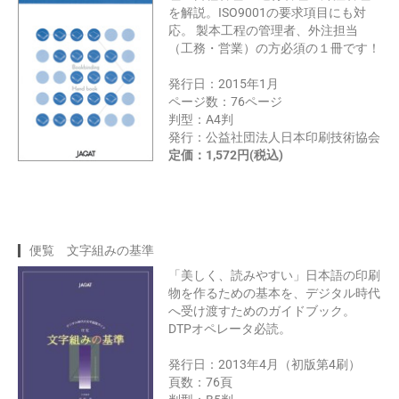
を解説。ISO9001の要求項目にも対
応。 製本工程の管理者、外注担当
（工務・営業）の方必須の１冊です！
発行日：2015年1月
ページ数：76ページ
判型：A4判
発行：公益社団法人日本印刷技術協会
定価：1,572円(税込)
便覧 文字組みの基準
「美しく、読みやすい」日本語の印刷
物を作るための基本を、デジタル時代
へ受け渡すためのガイドブック。
DTPオペレータ必読。
発行日：2013年4月（初版第4刷）
頁数：76頁