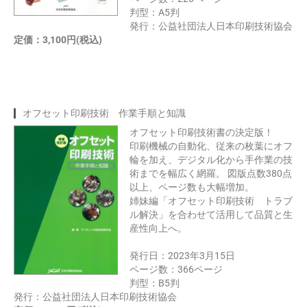
判型：A5判
発行：公益社団法人日本印刷技術協会
定価：3,100円(税込)
オフセット印刷技術 作業手順と知識
オフセット印刷技術書の決定版！
印刷機械の自動化、従来の枚葉にオフ
輪を加え、デジタル化から手作業の技
術までを幅広く網羅。 図版点数380点
以上、ページ数も大幅増加。
姉妹編「オフセット印刷技術 トラブ
ル解決」を合わせて活用して品質と生
産性向上へ。
発行日：2023年3月15日
ページ数：366ページ
判型：B5判
発行：公益社団法人日本印刷技術協会