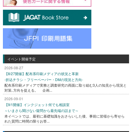
イベント開催予定
2026-08-27
【8/27開催】配布系印刷メディアの状況と革新
-折込チラシ・フリーペーパー・DMの現況と方向-
配布系印刷メディアで実務と調査研究の両面に取り組む3人の知見から現況と
対策､方向を捉える。 企画...
2026-09-01
【9/1開催】インクジェット何でも相談室
～いまさら聞けない疑問から最先端の話まで～
本イベントでは、最初に基礎知識をおさらいした後、事前に皆様から寄せら
れた質問に時間の限りお答...