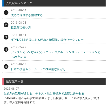
人気記事ランキング
2014-10-14
1
改めて稼働率を整理する
2016-08-08
2
括弧類の使い方
2018-10-11
3
HTML/CSS組版によるWebと印刷物の統合ワークフロー
2019-05-27
4
デジタル化ってなんだろう？～デジタルトランスフォーメーションと
2025年の崖
2015-10-08
5
日本の便色カラーカードの世界的な広がり
最新記事一覧
2026-08-07
生成AIの活用が進むも、テキスト系と画像系で反応は分かれる
「JAGAT印刷産業経営動向調査」より新技術、サービスの導入状況、満足
度、導入意向を紹介する。 ...