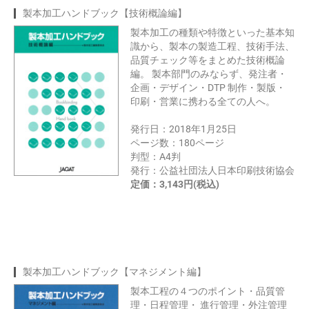
製本加工ハンドブック【技術概論編】
製本加工の種類や特徴といった基本知
識から、製本の製造工程、技術手法、
品質チェック等をまとめた技術概論
編。 製本部門のみならず、発注者・
企画・デザイン・DTP 制作・製版・
印刷・営業に携わる全ての人へ。
発行日：2018年1月25日
ページ数：180ページ
判型：A4判
発行：公益社団法人日本印刷技術協会
定価：3,143円(税込)
製本加工ハンドブック【マネジメント編】
製本工程の４つのポイント・品質管
理・日程管理・ 進行管理・外注管理