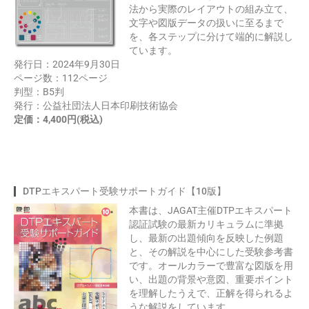
法から実際のレイアウトの組み立て、
文字や図版データの扱いに至るまで
を、各ステップに分けて端的に解説し
ています。
発行日：2024年9月30日
ページ数：112ページ
判型：B5判
発行：公益社団法人日本印刷技術協会
定価：4,400円(税込)
DTPエキスパート受験サポートガイド【10版】
本書は、JAGAT主催DTPエキスパート
認証試験の最新カリキュラムに準拠
し、最新の出題傾向を反映した例題
と、その解説を中心にした受験参考書
です。オールカラーで豊富な図版を用
い、出題の背景や意図、重要ポイント
を理解したうえで、正解を得られるよ
うな解説をしています。