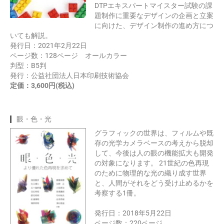
DTPエキスパートマイスター試験の課
題制作に重要なデザインの企画と立案
に向けた、デザイン制作の進め方につ
いても解説。
発行日：2021年2月22日
ページ数：128ページ オールカラー
判型：B5判
発行：公益社団法人日本印刷技術協会
定価：3,600円(税込)
眼・色・光
グラフィックの世界は、フィルムや既
存の光学カメラベースの考えから脱却
して、今後は人の眼の機能拡大も開発
の対象になります。 21世紀の色再現
のために物理的な光の織り成す世界
と、人間がそれをどう受け止めるかを
考察する1冊。
発行日：2018年5月22日
ページ数：220ページ