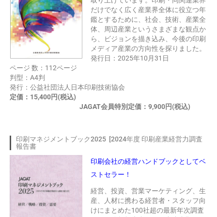
取り上げています。印刷・同関連業界
だけでなく広く産業界全体に役立つ年
鑑とするために、社会、技術、産業全
体、周辺産業というさまざまな観点か
ら、ビジョンを描き込み、今後の印刷
メディア産業の方向性を探りました。
発行日：2025年10月31日
ページ 数：112ページ
判型：A4判
発行：公益社団法人日本印刷技術協会
定価：15,400円(税込)
JAGAT会員特別定価：9,900円(税込)
印刷マネジメントブック2025 [2024年度 印刷産業経営力調査
報告書
印刷会社の経営ハンドブックとしてベ
ストセラー！
経営、投資、営業マーケティング、生
産、人材に携わる経営者・スタッフ向
けにまとめた100社超の最新年次調査