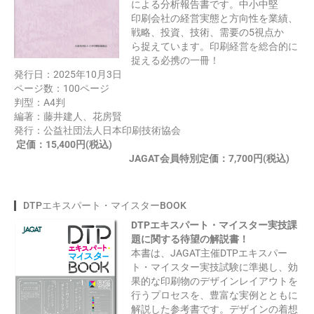
による分析報告書です。中小中堅
印刷会社の経営実態と方向性を業績、
戦略、投資、技術、需要の5視点か
ら捉えています。
印刷経営を総合的に
捉える必携の一冊！
発行日：2025年10月3日
ページ数：100ページ
判型：A4判
編著：藤井建人、花房賢
発行：公益社団法人日本印刷技術協会
定価：15,400円(税込)
JAGAT会員特別定価：7,700円(税込)
DTPエキスパート・マイスターBOOK
DTPエキスパート・マイスター実技課
題に関する待望の解説書！
本書は、JAGAT主催DTPエキスパー
ト・マイスター実技試験に準拠し、効
果的な印刷物のデザインレイアウトを
行うプロセスを、豊富な実例とともに
解説した参考書です。デザインの着想