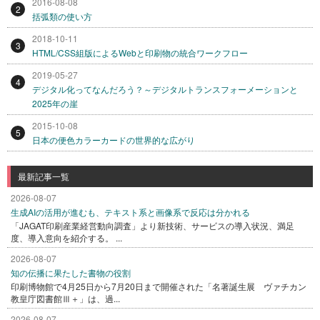
2016-08-08
2
括弧類の使い方
2018-10-11
3
HTML/CSS組版によるWebと印刷物の統合ワークフロー
2019-05-27
4
デジタル化ってなんだろう？～デジタルトランスフォーメーションと
2025年の崖
2015-10-08
5
日本の便色カラーカードの世界的な広がり
最新記事一覧
2026-08-07
生成AIの活用が進むも、テキスト系と画像系で反応は分かれる
「JAGAT印刷産業経営動向調査」より新技術、サービスの導入状況、満足
度、導入意向を紹介する。 ...
2026-08-07
知の伝播に果たした書物の役割
印刷博物館で4月25日から7月20日まで開催された「名著誕生展 ヴァチカン
教皇庁図書館Ⅲ＋」は、過...
2026-08-07