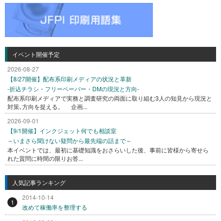
イベント開催予定
2026-08-27
【8/27開催】配布系印刷メディアの状況と革新
-折込チラシ・フリーペーパー・DMの現況と方向-
配布系印刷メディアで実務と調査研究の両面に取り組む3人の知見から現況と
対策､方向を捉える。 企画...
2026-09-01
【9/1開催】インクジェット何でも相談室
～いまさら聞けない疑問から最先端の話まで～
本イベントでは、最初に基礎知識をおさらいした後、事前に皆様から寄せら
れた質問に時間の限りお答...
人気記事ランキング
2014-10-14
1
改めて稼働率を整理する