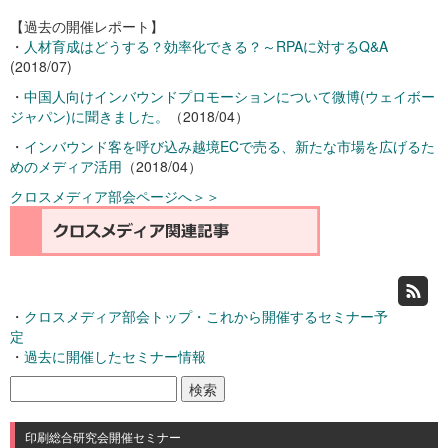
【過去の開催レポート】
・
人材育成はどうする？効率化できる？～RPAに対するQ&A
(2018/07)
・
中国人向けインバウンドプロモーションについて微博(ウェイボー
ジャパン)に聞きました。
（2018/04）
・
インバウンド客を呼び込み越境ECで売る、新たな市場を広げるた
めのメディア活用
（2018/04）
クロスメディア部会ページへ＞＞
・
クロスメディア部会トップ・これから開催するセミナー予
定
・
過去に開催したセミナー情報
検
索:
印刷総合研究会開催セミナー