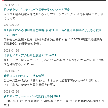
2021-04-21
折込チラシ･ポスティング･電子チラシの方向と事例
～コロナ禍の地域回帰で変わるエリアマーケティング～ 研究会内容 コロナ禍
によって...
2020-09-30
最新調査にみる印刷経営と戦略､設備2020〜高収益印刷会社のかたちと戦略、
その思考〜
印刷会社の業績・戦略・設備を多角的に分析する『JAGAT印刷産業経営動向
調査2020』の報告会を開催...
2021-01-26
印刷とメディアの動向と展望 2020-2021
最新データと現時点で予想しうる2021年の与件に基づき2021年の印刷ビジネ
スを分析する。2020年...
2021-04-27
時間コストの出し方 徹底解説
受注一品別の収支を「見える化」するときに必要不可欠なのが「時間コス
ト」である。かかった製造原価を仕事...
2021-05-26
新聞界・フリーペーパーの動向と事例 2021
～2030年を視野に海外動向から地域事例まで～ 研究会内容 国内の新聞発行部
数は...