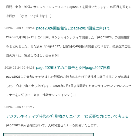
日間、東京・池袋のサンシャインシティにてpage2027 を開催いたします。40回目を迎える
今回は、「なぜ、いま印刷す […]
page2026開催報告とpage2027開催に向けて
2026-05-08 10:29:54
2026年2月18日～20日の3日間、サンシャインシティで開催した「page2026」の開催報告
をまとめました。また次回「page2027」は節目の40回目の開催となります。出展企業ご担
当の方々に、実施してほしい企画を伺 […]
page2026終了のご報告と次回page2027日程
2026-02-24 09:44:38
page2026にご参加いただきました皆様のご協力のおかげで盛況裡に終了することが出来ま
した。 心より御礼申し上げます。 2026年2月5日より開始したオンラインカンファレンスセ
ミナーを皮切りに、東京・池袋サンシャインシ […]
2026-02-06 16:21:17
デジタルネイティブ時代の“印刷物クリエイター”に必要な力について考える
page2026展示会場において、人材関連セミナーを開催いたします。