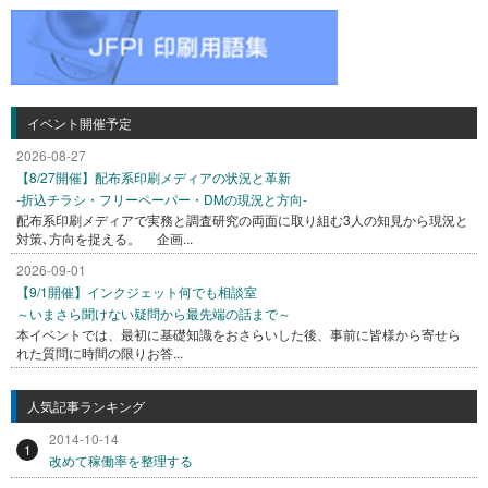
イベント開催予定
2026-08-27
【8/27開催】配布系印刷メディアの状況と革新
-折込チラシ・フリーペーパー・DMの現況と方向-
配布系印刷メディアで実務と調査研究の両面に取り組む3人の知見から現況と
対策､方向を捉える。 企画...
2026-09-01
【9/1開催】インクジェット何でも相談室
～いまさら聞けない疑問から最先端の話まで～
本イベントでは、最初に基礎知識をおさらいした後、事前に皆様から寄せら
れた質問に時間の限りお答...
人気記事ランキング
2014-10-14
1
改めて稼働率を整理する