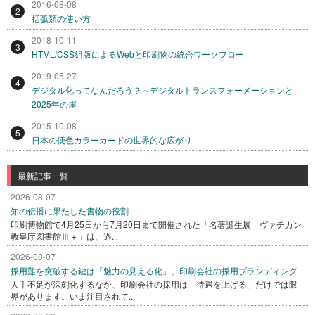
2016-08-08
2
括弧類の使い方
2018-10-11
3
HTML/CSS組版によるWebと印刷物の統合ワークフロー
2019-05-27
4
デジタル化ってなんだろう？～デジタルトランスフォーメーションと
2025年の崖
2015-10-08
5
日本の便色カラーカードの世界的な広がり
最新記事一覧
2026-08-07
知の伝播に果たした書物の役割
印刷博物館で4月25日から7月20日まで開催された「名著誕生展 ヴァチカン
教皇庁図書館Ⅲ＋」は、過...
2026-08-07
採用難を突破する鍵は「魅力の見える化」。印刷会社の採用ブランディング
人手不足が深刻化するなか、印刷会社の採用は「待遇を上げる」だけでは限
界があります。いま注目されて...