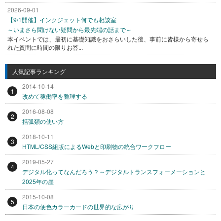
2026-09-01
【9/1開催】インクジェット何でも相談室
～いまさら聞けない疑問から最先端の話まで～
本イベントでは、最初に基礎知識をおさらいした後、事前に皆様から寄せら
れた質問に時間の限りお答...
人気記事ランキング
2014-10-14
1
改めて稼働率を整理する
2016-08-08
2
括弧類の使い方
2018-10-11
3
HTML/CSS組版によるWebと印刷物の統合ワークフロー
2019-05-27
4
デジタル化ってなんだろう？～デジタルトランスフォーメーションと
2025年の崖
2015-10-08
5
日本の便色カラーカードの世界的な広がり