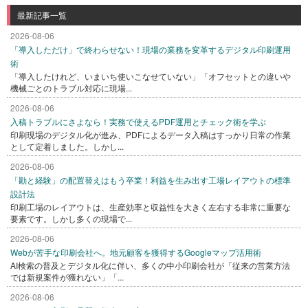
最新記事一覧
2026-08-06
「導入しただけ」で終わらせない！現場の業務を変革するデジタル印刷運用
術
「導入したけれど、いまいち使いこなせていない」「オフセットとの違いや
機械ごとのトラブル対応に現場...
2026-08-06
入稿トラブルにさよなら！実務で使えるPDF運用とチェック術を学ぶ
印刷現場のデジタル化が進み、PDFによるデータ入稿はすっかり日常の作業
として定着しました。しかし...
2026-08-06
「勘と経験」の配置替えはもう卒業！利益を生み出す工場レイアウトの標準
設計法
印刷工場のレイアウトは、生産効率と収益性を大きく左右する非常に重要な
要素です。しかし多くの現場で...
2026-08-06
Webが苦手な印刷会社へ。地元顧客を獲得するGoogleマップ活用術
AI検索の普及とデジタル化に伴い、多くの中小印刷会社が「従来の営業方法
では新規案件が獲れない」「...
2026-08-06