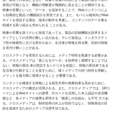
表現が可能となり、機能の理解度が飛躍的に高まることが期待できる。
映像や音響といった「データ」を追加することで、Webコンテンツによ
り効果的な製品 の機能紹介を実現できる。また、モバイル端末向けWeb
サイトを併設する場合、端末の動作を考慮し、コンテンツのデータ量を
削減する取り組みも求められる ことがある。
映像や音響を扱うテレビ放送であっても、製品の詳細機能を訴求するメ
ディアとしての活用が難しい点がある。テレビ放送は、インタラクティ
ブ性や検索性に欠ける部分があり、生活者が情報を得る際、目的の情報
を見付け難いことがある。
クロスメディアを実現するためには、メディア特性を熟慮する必要があ
る。クロスメディアは「基となるデータ」を効率良く展開することでは
ない。情報の発信 者が想定するシナリオを前提に、情報の受信者である
生活者が行動することを促すために、様々メディアの持つ特性を理解し
メリットを最大限に発揮させること が重要である。
コンテンツを構成する情報による相互作用や相乗効果を高めるために、
クロスメディアの概念が活用される。また、クロスメ ディアでは、QRコ
ードによるWebサイトへの誘導、ICカードを活用した本人認証や決済機
能など、各メディアの連携を実現する「橋渡しの仕組み」も不可 欠であ
る。クロスメディアは、制作効率の向上が目的ではなく、情報発信の目
的を達成するためのメディア活用手法である。