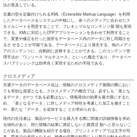
法が普及している。
文書の型を定義付けられるXML（Extensible Markup Language）を利用
したデータベースをシステムの中核にし、各々のメディアに合わせたス
タイルシートを用意することで、フレキシブルなコンテンツ展 開も実現
できる。XMLに対応したDTPアプリケーションを合わせて利用すること
で、変更や修正を行った箇所をデータベース内のデータに対し同期させ
るさ せることが可能である。データベースにより派生する、他のメディ
アのコンテンツに、自動的に反映することができる。このコンテンツ管
理手法が「ワンソース マルチユース」といった概念であり、データベー
スパブリッシングは効率良く実現するための手段である。
クロスメディア
共通データのデータベース化は、情報のクロスメディア展開の際におい
ても有効な資源となる。クロスメディアの概念では、必ずしも「基とな
るデータ」が1つ である必要はない。情報発信の効果を最大限にするた
め、「基となるデータ」に対しメディア特性を考慮した加工を施すこと
や、新たな「データ」を追加するこ とが求められる。
現代の生活者は、製品やサービスを購入する際に関連の詳細情報を求め
る傾向があり、得た情報の結果に満足しないと購買活 動へと至らないこ
とがある。製品の機能を紹介する場合、プリントメディアでは文字や写
真、図表での表現となるが、映像や音響の利用により製品の動きや音の