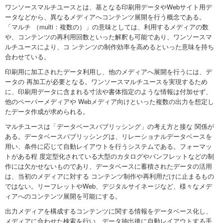
ワンソースマルチユースとは、基となる印刷用データやWebサイト用デ
ータなどから、異なるメディアへコンテンツ展開を行う概念である。
「マルチ （multi：複数の）」の意味としては、利用するメディアの数
や、コンテンツの再利用回数といった解釈も可能であり、ワンソースマ
ルチユースにより、コ ンテンツの制作効率を高めるといった意味を持ち
合わせている。
印刷用に加工されたデータ利用し、他のメディアへ展開を行うには、デ
ータの 再加工が必要となる。ワンソースマルチユースを実現するため
に、印刷用データに含まれる寸法や書体指定のような情報は付加せず、
他のペーパーメディアや Webメディア向けといった複数の出力を想定し
たデータ作成が求められる。
マルチユースは「データベースパブリッシング」の考え方と接な 関係が
ある。データベースパブリッシングは、リレーショナルデータベースを
用い、条件に応じて自動レイアウトを行うシステムである。フォーマッ
トがある程 度定型化されている大型のカタログやパンフレットなどの制
作には欠かせないものであり、データベースに蓄積されたデータの活用
は、当初のメディアに対する コンテンツ制作や再利用だけに止まるもの
ではない。リーフレットやWeb、デジタルサイネージなど、様々なメデ
ィアへのコンテンツ展開を可能にする。
出力メディアを構成するコンテンツに関する情報をデータベース化し、
メディアに合わせた検索を行い、データ抽出後に自動レイアウトする手