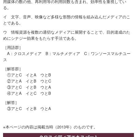
用媒体の数の他、再利用等の利用回数も含まれ、効率性を重視してい
る。
イ 文字、音声、映像など多様な形態の情報を組み込んだメディアのこ
とである。
ウ 情報資源を複数の適切なメディアに展開することで、目的達成のた
めにシナジー効果をもたらす手法である。
［用語群］
A：クロスメディア B：マルチメディア C：ワンソースマルチユー
ス
［解答群］
①アとC イとA ウとB
②アとA イとB ウとC
③アとC イとB ウとA
④アとA イとC ウとB
［解答］
③アとC イとB ウとA
※本ページの内容は掲載当時（2013年）のものです。