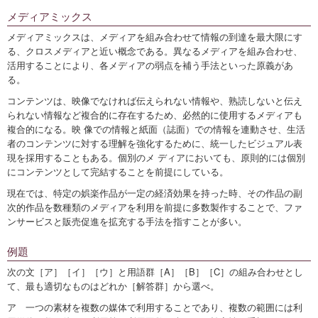
メディアミックス
メディアミックスは、メディアを組み合わせて情報の到達を最大限にす
る、クロスメディアと近い概念である。異なるメディアを組み合わせ、
活用することにより、各メディアの弱点を補う手法といった原義があ
る。
コンテンツは、映像でなければ伝えられない情報や、熟読しないと伝え
られない情報など複合的に存在するため、必然的に使用するメディアも
複合的になる。映 像での情報と紙面（誌面）での情報を連動させ、生活
者のコンテンツに対する理解を強化するために、統一したビジュアル表
現を採用することもある。個別のメ ディアにおいても、原則的には個別
にコンテンツとして完結することを前提にしている。
現在では、特定の娯楽作品が一定の経済効果を持った時、その作品の副
次的作品を数種類のメディアを利用を前提に多数製作することで、ファ
ンサービスと販売促進を拡充する手法を指すことが多い。
例題
次の文［ア］［イ］［ウ］と用語群［A］［B］［C］の組み合わせとし
て、最も適切なものはどれか［解答群］から選べ。
ア 一つの素材を複数の媒体で利用することであり、複数の範囲には利