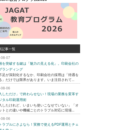
新記事一覧
-08-07
難を突破する鍵は「魅力の見える化」。印刷会社の
ブランディング
不足が深刻化するなか、印刷会社の採用は「待遇を
る」だけでは限界があります。いま注目されて...
-08-06
入しただけ」で終わらせない！現場の業務を変革す
ジタル印刷運用術
入したけれど、いまいち使いこなせていない」「オ
ットとの違いや機械ごとのトラブル対応に現場...
-08-06
トラブルにさよなら！実務で使えるPDF運用とチェ
術を学ぶ