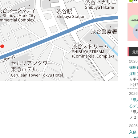
最
2026
採用
採用
人手
上げ
2026
「導
るデ
「導
フセ
2026
入稿
ック