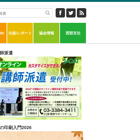
fo
出版/レポート
協会情報
西部支社
師派遣
の印刷入門2026