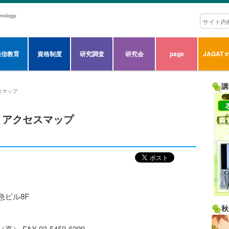
通信教育
資格制度
研究調査
研究会
page
JAGAT in
講
スマップ
 アクセスマップ
急ビル8F
秋
（直） FAX 03-5459-6209