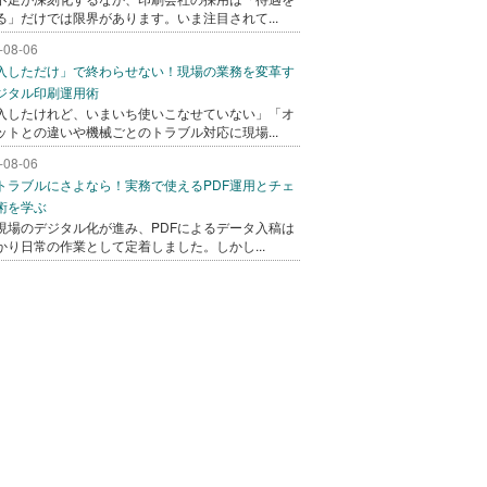
る」だけでは限界があります。いま注目されて...
-08-06
入しただけ」で終わらせない！現場の業務を変革す
ジタル印刷運用術
入したけれど、いまいち使いこなせていない」「オ
ットとの違いや機械ごとのトラブル対応に現場...
-08-06
トラブルにさよなら！実務で使えるPDF運用とチェ
術を学ぶ
現場のデジタル化が進み、PDFによるデータ入稿は
かり日常の作業として定着しました。しかし...