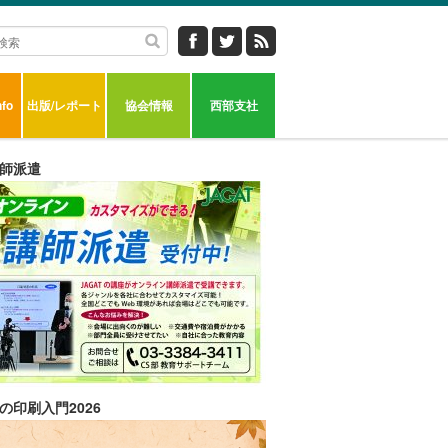
fo
出版/レポート
協会情報
西部支社
師派遣
の印刷入門2026