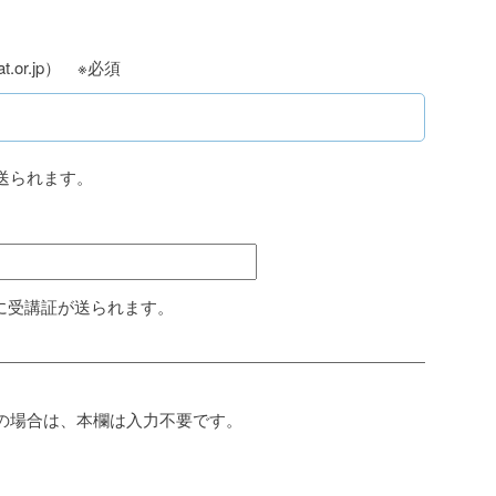
t.or.jp） ※必須
送られます。
に受講証が送られます。
の場合は、本欄は入力不要です。