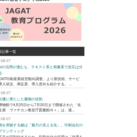
新記事一覧
-08-07
AIの活用が進むも、テキスト系と画像系で反応は分
る
AGAT印刷産業経営動向調査」より新技術、サービ
導入状況、満足度、導入意向を紹介する。 ...
-08-07
伝播に果たした書物の役割
博物館で4月25日から7月20日まで開催された「名
生展 ヴァチカン教皇庁図書館Ⅲ＋」は、過...
-08-07
難を突破する鍵は「魅力の見える化」。印刷会社の
ブランディング
不足が深刻化するなか、印刷会社の採用は「待遇を