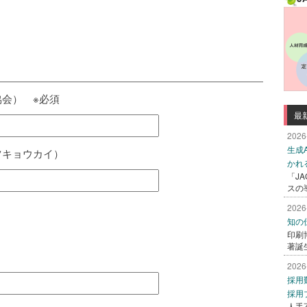
会） ※必須
最
2026
生成
ツキョウカイ）
かれ
「J
スの
2026
知の
印刷
著誕
）
2026
採用
採用
人手