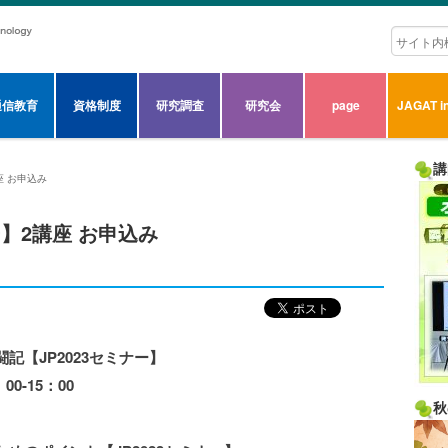
通信教育
資格制度
研究調査
研究会
page
JAGAT in
講
講座 お申込み
ミナー】2講座 お申込み
【JP2023セミナー】
-15：00
秋