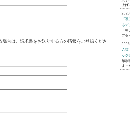
上げ
2026
「導
るデ
「導
フセ
る場合は、請求書をお送りする方の情報をご登録くださ
2026
入稿
ック
印刷
すっ