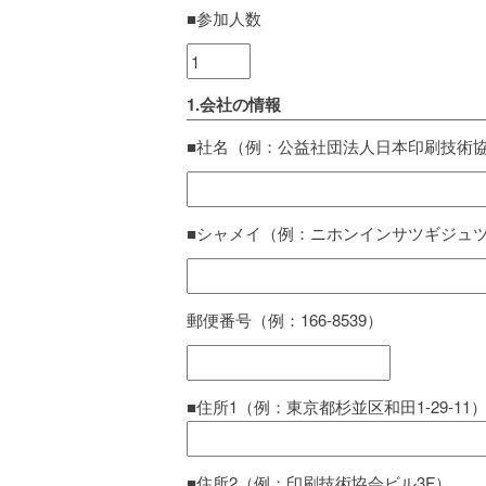
■参加人数
1.会社の情報
■社名（例：公益社団法人日本印刷技術協
■シャメイ（例：ニホンインサツギジュ
郵便番号（例：166-8539）
■住所1（例：東京都杉並区和田1-29-11
■住所2（例：印刷技術協会ビル3F）