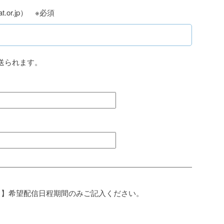
t.or.jp） ※必須
送られます。
1】希望配信日程期間のみご記入ください。