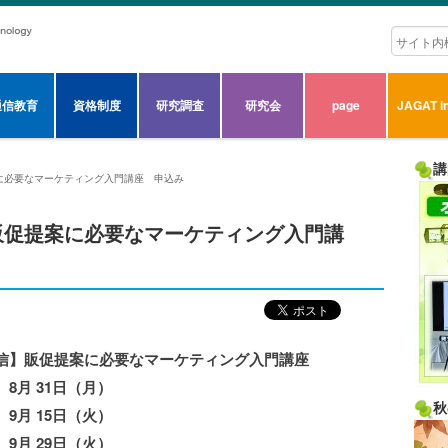
通信教育
資格制度
研究調査
研究会
page
JAGAT in
講
に必要なマーケティング入門講座 申込み
販促提案に必要なマーケティング入門講
信】販促提案に必要なマーケティング入門講座
8月 31日（月）
秋
 15日（火）
～ 9月 29日（火）