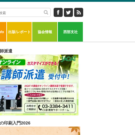
fo
出版/レポート
協会情報
西部支社
師派遣
の印刷入門2026