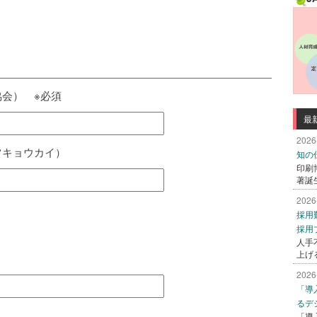
会） ※必須
最
2026
ツキョウカイ）
知の
印刷
著誕
2026
採用
採用
人手
上げ
）
2026
「導
るデ
「導