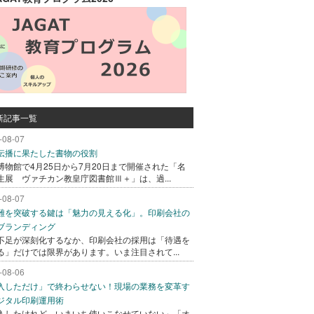
新記事一覧
-08-07
伝播に果たした書物の役割
博物館で4月25日から7月20日まで開催された「名
生展 ヴァチカン教皇庁図書館Ⅲ＋」は、過...
-08-07
難を突破する鍵は「魅力の見える化」。印刷会社の
ブランディング
不足が深刻化するなか、印刷会社の採用は「待遇を
る」だけでは限界があります。いま注目されて...
-08-06
入しただけ」で終わらせない！現場の業務を変革す
ジタル印刷運用術
入したけれど、いまいち使いこなせていない」「オ