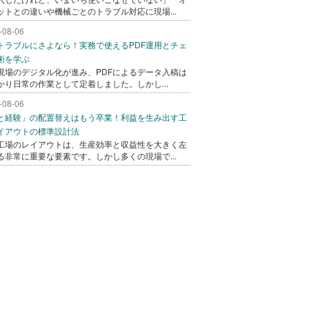
ットとの違いや機械ごとのトラブル対応に現場...
-08-06
トラブルにさよなら！実務で使えるPDF運用とチェ
術を学ぶ
現場のデジタル化が進み、PDFによるデータ入稿は
かり日常の作業として定着しました。しかし...
-08-06
と経験」の配置替えはもう卒業！利益を生み出す工
イアウトの標準設計法
工場のレイアウトは、生産効率と収益性を大きく左
る非常に重要な要素です。しかし多くの現場で...