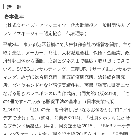
講 師
岩本俊幸
（株式会社イズ・アソシエイツ 代表取締役／一般財団法人ブ
ランドマネージャー認定協会 代表理事）
平成3年、東京都港区新橋にて広告制作会社の経営を開始。主な
取引先は、メーカー、商社、人材派遣会社、保険・金融業、政
府外郭団体から通販、店舗ビジネスまで幅広く取り扱ってきて
いる。SMBCコンサルティング、三菱UFJリサーチ&コンサルテ
ィング、みずほ総合研究所、百五経済研究所、浜銀総合研究
所、ダイヤモンド社など講演実績多数。著書『確実に販売につ
なげる驚きのレスポンス広告作成術』(同文舘出版/2010)、『こ
の1冊ですべてわかる販促手法の基本』（日本実業出版
社/2011）、『お店の売上を倍増したいならお金をかけずにアイ
デアで勝負する』(監修、商業界/2014)、『社員をホンキにさせ
るブランド構築法』(共著、同文舘出版/2015)、『BtoBマーケテ
ィング&セールス大全』(同文舘出版/2016)をはじめ、『月刊商