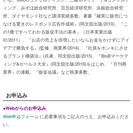
ィング、みずほ総合研究所、百五経済研究所、浜銀総合研究
所、ダイヤモンド社など講演実績多数。著書『確実に販売につ
なげる驚きのレスポンス広告作成術』(同文舘出版/2010)、『こ
の1冊ですべてわかる販促手法の基本』（日本実業出版
社/2011）、『お店の売上を倍増したいならお金をかけずにアイ
デアで勝負する』(監修、商業界/2014)、『社員をホンキにさせ
るブランド構築法』(共著、同文舘出版/2015)、『BtoBマーケテ
ィング&セールス大全』(同文舘出版/2016)をはじめ、『月刊商
業界』の連載、『販促会議』など執筆多数。
お申込み
●
Webからのお申込み
Web申込フォーム
に必要事項をご記入のうえ、お申込みくださ
い。