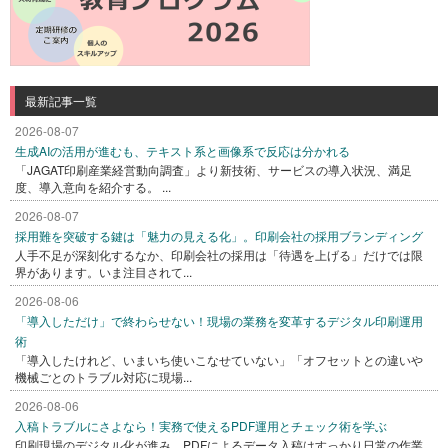
最新記事一覧
2026-08-07
生成AIの活用が進むも、テキスト系と画像系で反応は分かれる
「JAGAT印刷産業経営動向調査」より新技術、サービスの導入状況、満足
度、導入意向を紹介する。 ...
2026-08-07
採用難を突破する鍵は「魅力の見える化」。印刷会社の採用ブランディング
人手不足が深刻化するなか、印刷会社の採用は「待遇を上げる」だけでは限
界があります。いま注目されて...
2026-08-06
「導入しただけ」で終わらせない！現場の業務を変革するデジタル印刷運用
術
「導入したけれど、いまいち使いこなせていない」「オフセットとの違いや
機械ごとのトラブル対応に現場...
2026-08-06
入稿トラブルにさよなら！実務で使えるPDF運用とチェック術を学ぶ
印刷現場のデジタル化が進み、PDFによるデータ入稿はすっかり日常の作業