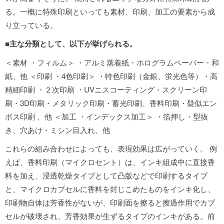
る。一概に特殊印刷といっても素材、印刷、加工の要素から成
り立っている。
■主な分類として、以下が挙げられる。
＜素材 ・フィルム＞ ・アルミ蒸着紙・ホログラムペーパー・和
紙、他 ＜印刷 ・4色印刷＞ ・特色印刷（金銀、蛍光色等）・高
精細印刷 ・２次印刷 ・UVニスコーティング・スクリーン印
刷・3D印刷・メタリック印刷・蓄光印刷、香料印刷・疑似エン
ボス印刷 、他 ＜加工 ・インデックス加工＞ ・箔押し・型抜
き、穴あけ・ミシン目入れ、他
これらの組み合わせによっても、表現効果は広がっていく。 例
えば、香料印刷（マイクロセント）は、インキ組成中に直接香
料を加え、浸透乾燥タイプとして凸版などで印刷するタイプ
と、マイクロカプセルに香料を封じこめたものをインキ化し、
印刷物自体は芳香性がないが、印刷面を擦ると擦過作用でカプ
セルが破壊され、芳香効果が生ずるタイプのインキがある。前