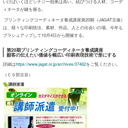
いけばいくほどシナジー効果は高い。結びつける人材、コーデ
ィネータが鍵を握る。
プリンティングコーディネータ養成講座第20期（JAGAT主催）
は、様々な印刷技法、素材、作品、人との出会いの場。今年も
ブラシュアップして10月4日から開催する。
第20期プリンティングコーディネータ養成講座
顧客の伝えたい価値を幅広い印刷表現技術で形にする
詳細は
https://www.jagat.or.jp/archives/37462
をご覧ください。
（ＣＳ部古谷）
講師派遣