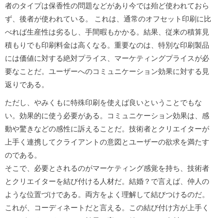
者のタイプは保香性の問題などがあり今では殆ど使われておら
ず、後者が使われている。 これは、通常のオフセット印刷に比
べれば生産性は劣るし、手間暇もかかる。結果、従来の積算見
積もりでも印刷料金は高くなる。重要なのは、特別な印刷製品
には価値に対する絶対プライス、マーケティングプライスが必
要なことだ。ユーザーへのコミュニケーション効果に対する見
返りである。
ただし、やみくもに特殊印刷を使えば良いということでもな
い。効果的に使う必要がある。コミュニケーション効果は、感
動や驚きなどの感性に訴えることだ。技術者とクリエイターが
上手く連携してクライアントの意図とユーザーの欲求を満たす
のである。
そこで、必要とされるのがマーケティング感覚を持ち、技術者
とクリエイターを結び付ける人材だ。結婚？で言えば、仲人の
ような位置づけである。両方をよく理解して結びつけるのだ。
これが、コーディネートだと言える。この結び付け方が上手く