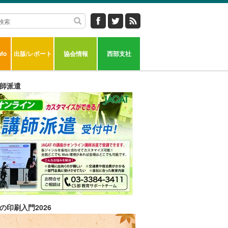
fo
出版/レポート
協会情報
西部支社
師派遣
の印刷入門2026