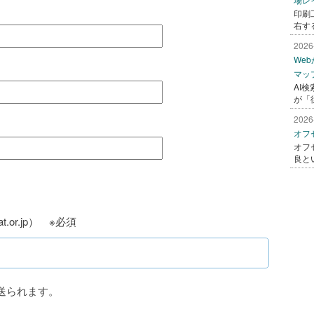
印刷
右す
2026
We
マッ
AI
が「
2026
オフ
オフ
良と
t.or.jp） ※必須
送られます。