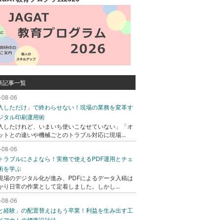
新記事一覧
-08-06
入しただけ」で終わらせない！現場の業務を変革す
ジタル印刷運用術
入したけれど、いまいち使いこなせていない」「オ
ットとの違いや機械ごとのトラブル対応に現場...
-08-06
トラブルにさよなら！実務で使えるPDF運用とチェ
術を学ぶ
現場のデジタル化が進み、PDFによるデータ入稿は
かり日常の作業として定着しました。しかし...
-08-06
と経験」の配置替えはもう卒業！利益を生み出す工
イアウトの標準設計法