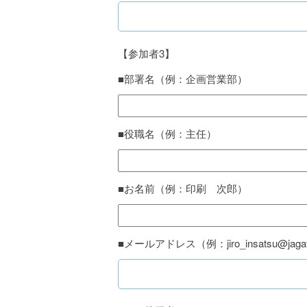
【参加者3】
■部署名（例：企画営業部）
■役職名（例：主任）
■お名前（例：印刷 次郎）
■メールアドレス（例：jiro_insatsu@jagat.