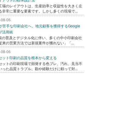
工場のレイアウトは、生産効率と収益性を大きく左
る非常に重要な要素です。しかし多くの現場で...
-08-06
bが苦手な印刷会社へ。地元顧客を獲得するGoogle
プ活用術
検索の普及とデジタル化に伴い、多くの中小印刷会社
従来の営業方法では新規案件が獲れない」「...
-08-06
セット印刷の品質を根本から変える
セットの印刷現場で頻発する色ブレ、汚れ、見当不
いった品質トラブル。勘や経験だけに頼って対...