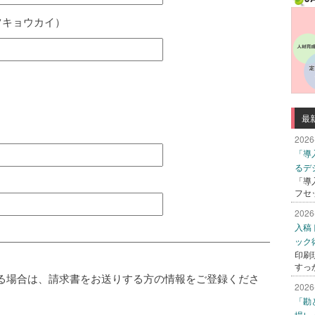
ツキョウカイ）
最
）
2026
「導
るデ
「導
フセ
2026
入稿
ック
印刷
すっ
る場合は、請求書をお送りする方の情報をご登録くださ
2026
「勘
場レ