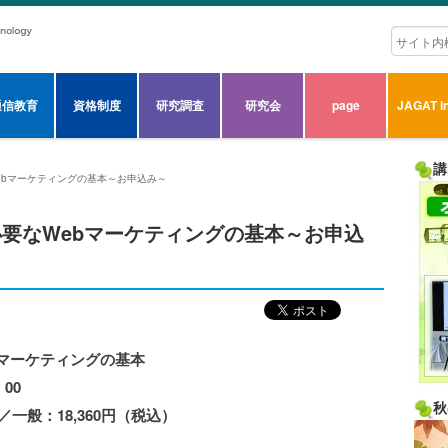
通信教育
資格制度
研究調査
研究会
page
JAGAT in
講
なWebマーケティングの基本～お申込み～
スに必要なWebマーケティングの基本～お申込
マーケティングの基本
00
秋
／一般：18,360円（税込）