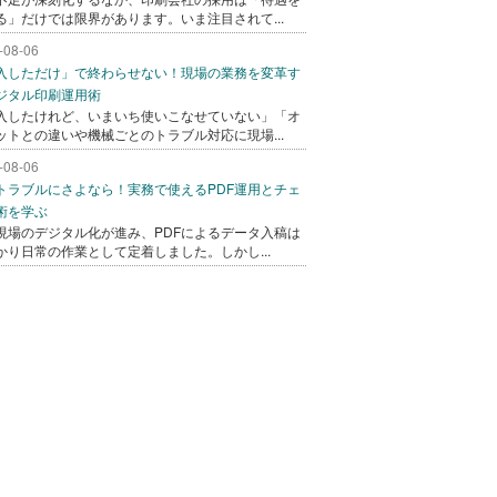
る」だけでは限界があります。いま注目されて...
-08-06
入しただけ」で終わらせない！現場の業務を変革す
ジタル印刷運用術
入したけれど、いまいち使いこなせていない」「オ
ットとの違いや機械ごとのトラブル対応に現場...
-08-06
トラブルにさよなら！実務で使えるPDF運用とチェ
術を学ぶ
現場のデジタル化が進み、PDFによるデータ入稿は
かり日常の作業として定着しました。しかし...