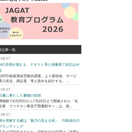
新記事一覧
-08-07
AIの活用が進むも、テキスト系と画像系で反応は分
る
AGAT印刷産業経営動向調査」より新技術、サービ
導入状況、満足度、導入意向を紹介する。 ...
-08-07
伝播に果たした書物の役割
博物館で4月25日から7月20日まで開催された「名
生展 ヴァチカン教皇庁図書館Ⅲ＋」は、過...
-08-07
難を突破する鍵は「魅力の見える化」。印刷会社の
ブランディング
不足が深刻化するなか、印刷会社の採用は「待遇を