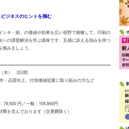
らビジネスのヒントを掴む
インキ・紙」の価値や効果を広い視野で俯瞰して、印刷の
化への課題解決を学ぶ講座です。五感に訴える強みを持つ
を掴みましょう。
8日（木） 2日間
作・品質向上、付加価値提案に取り組みの方など
79,920 円／一般：105,840円
ります（交通費除く）
J