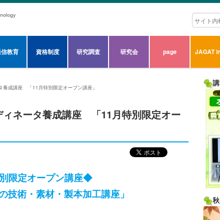
通信教育
資格制度
研究調査
研究会
page
JAGAT in
講
タ養成講座 「11月特別限定オープン講座」
ディネータ養成講座 「11月特別限定オー
特別限定オープン講座◆
の技術・素材・製本加工講座」
秋