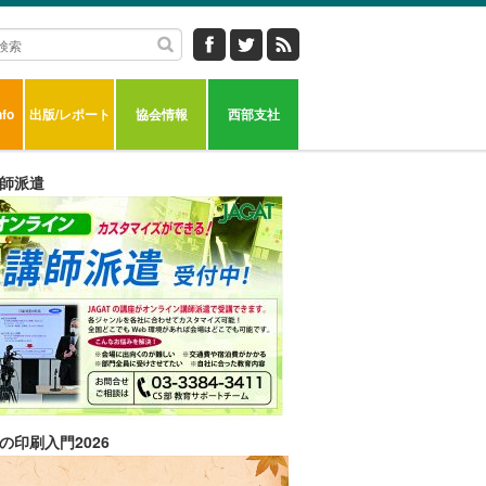
fo
出版/レポート
協会情報
西部支社
師派遣
の印刷入門2026