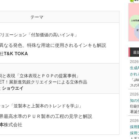
テーマ
バリエーション「付加価値の高いインキ」
異なる発色、特殊な用途に使用されるインキも解説
最
社
T&K TOKA
2026
生成
かれ
印刷と表現「立体表現とＰＯＰの提案事例」
「J
ET！JET！展新進気鋭クリエイターによる立体作品
スの
社
ショウエイ
2026
知の
ション「並製本と上製本のトレンドを学ぶ」
印刷
著誕
界最高水準のＰＵＲ製本の工程の見学と解説
2026
本
株式会社
採用
採用
人手