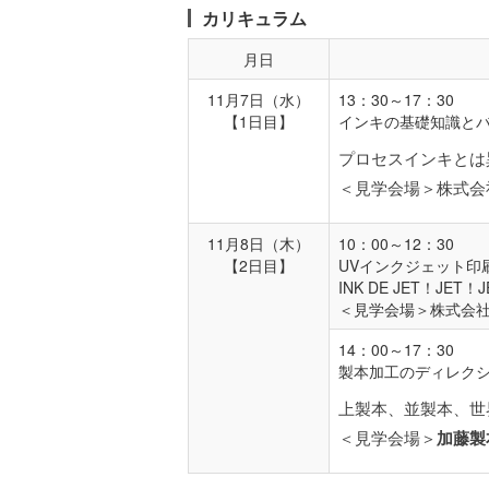
カリキュラム
月日
11月7日（水）
13：30～17：30
【1日目】
インキの基礎知識と
プロセスインキとは
＜見学会場＞株式会
11月8日（木）
10：00～12：30
【2日目】
UVインクジェット
INK DE JET！J
＜見学会場＞株式会
14：00～17：30
製本加工のディレク
上製本、並製本、世
＜見学会場＞
加藤
製