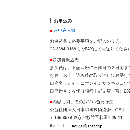
お申込み
■
お申込み書
お申込書に必要事項をご記入のうえ、
03-3384-3168までFAXにてお送りくださ
■
参加費振込先
参加費は、下記口座に開催日の２日前ま
なお、お申し込み後の取り消しはお受け
口座名：シャ）ニホンインサツギジュツ
口座番号：みずほ銀行中野支店（普）202
■
内容に関してのお問い合わせ先
公益社団法人日本印刷技術協会 CS部
〒166-8539 東京都杉並区和田1-29-11 TEL 
eメール