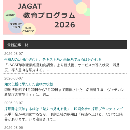
最新記事一覧
2026-08-07
生成AIの活用が進むも、テキスト系と画像系で反応は分かれる
「JAGAT印刷産業経営動向調査」より新技術、サービスの導入状況、満足
度、導入意向を紹介する。 ...
2026-08-07
知の伝播に果たした書物の役割
印刷博物館で4月25日から7月20日まで開催された「名著誕生展 ヴァチカン
教皇庁図書館Ⅲ＋」は、過...
2026-08-07
採用難を突破する鍵は「魅力の見える化」。印刷会社の採用ブランディング
人手不足が深刻化するなか、印刷会社の採用は「待遇を上げる」だけでは限
界があります。いま注目されて...
2026-08-06