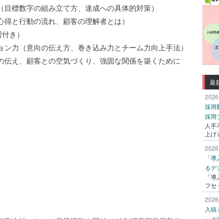
目標数字の組み立て方、達成への具体的対策）
得と行動の流れ、顧客の理解者とは）
習付き）
ン力（意向の伝え方、巻き込み力とチーム力向上手法）
伝え、顧客との空気づくり、強固な関係を築くために
最
2026
採用
採用
人手
上げ
2026
「導
るデ
「導
フセ
2026
入稿
ック