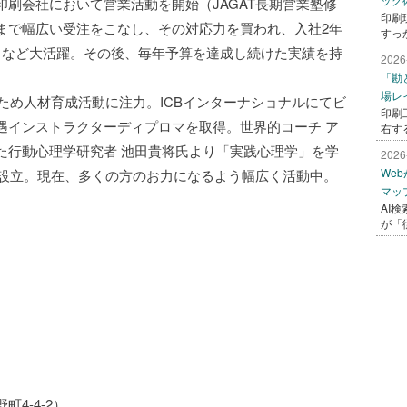
刷会社において営業活動を開始（JAGAT長期営業塾修
印刷
まで幅広い受注をこなし、その対応力を買われ、入社2年
すっ
るなど大活躍。その後、毎年予算を達成し続けた実績を持
2026
「勘
場レ
るため人材育成活動に注力。ICBインターナショナルにてビ
印刷
遇インストラクターディプロマを取得。世界的コーチ ア
右す
た行動心理学研究者 池田貴将氏より「実践心理学」を学
2026
We
）を設立。現在、多くの方のお力になるよう幅広く活動中。
マッ
AI
が「
4-4-2）