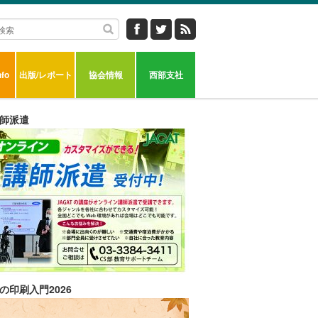
fo
出版/レポート
協会情報
西部支社
師派遣
の印刷入門2026