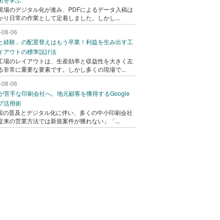
現場のデジタル化が進み、PDFによるデータ入稿は
かり日常の作業として定着しました。しかし...
-08-06
と経験」の配置替えはもう卒業！利益を生み出す工
イアウトの標準設計法
工場のレイアウトは、生産効率と収益性を大きく左
る非常に重要な要素です。しかし多くの現場で...
-08-06
bが苦手な印刷会社へ。地元顧客を獲得するGoogle
プ活用術
検索の普及とデジタル化に伴い、多くの中小印刷会社
従来の営業方法では新規案件が獲れない」「...