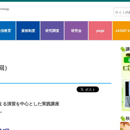
通信教育
資格制度
研究調査
研究会
page
JAGAT in
講
回）
よる演習を中心とした実践講座
～
秋