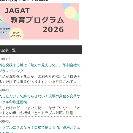
新記事一覧
-08-07
難を突破する鍵は「魅力の見える化」。印刷会社の
ブランディング
不足が深刻化するなか、印刷会社の採用は「待遇を
る」だけでは限界があります。いま注目されて...
-08-06
入しただけ」で終わらせない！現場の業務を変革す
ジタル印刷運用術
入したけれど、いまいち使いこなせていない」「オ
ットとの違いや機械ごとのトラブル対応に現場...
-08-06
トラブルにさよなら！実務で使えるPDF運用とチェ
術を学ぶ