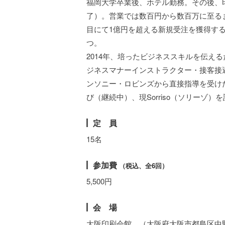
福岡大学卒業後、ホテル勤務。その後、印
了）。営業では数百円から数百万に至る
目にて1億円を超える新規受注を獲得す
つ。
2014年、培ったビジネススキルを伝え
ジネスマナーインストラクター・接客接
ンソニー・ロビンズから直接指導を受け
び（継続中）、現Sorriso（ソリーゾ
定 員
15名
参加費
（
税込、全6回）
5,500円
会 場
大阪印刷会館 （大阪府大阪市都島区中野町