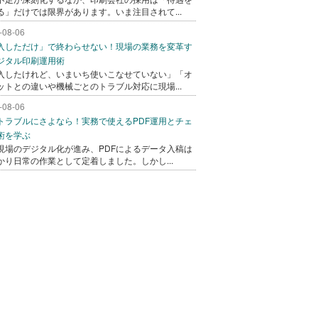
る」だけでは限界があります。いま注目されて...
-08-06
入しただけ」で終わらせない！現場の業務を変革す
ジタル印刷運用術
入したけれど、いまいち使いこなせていない」「オ
ットとの違いや機械ごとのトラブル対応に現場...
-08-06
トラブルにさよなら！実務で使えるPDF運用とチェ
術を学ぶ
現場のデジタル化が進み、PDFによるデータ入稿は
かり日常の作業として定着しました。しかし...