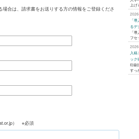
上げ
る場合は、請求書をお送りする方の情報をご登録くださ
2026
「導
るデ
「導
フセ
2026
入稿
ック
印刷
すっ
t.or.jp） ※必須