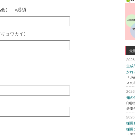
会） ※必須
ツキョウカイ）
最
2026
生成
かれ
「J
）
スの
2026
知の
印刷
著誕
2026
採用
採用
人手