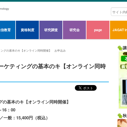
通信教育
資格制度
研究調査
研究会
page
JAGAT in
講
ケティングの基本のキ【オンライン同時開催】 お申込み
立つマーケティングの基本のキ【オンライン同時
グの基本のキ【オンライン同時開催】
16：00
秋
／一般：15,400円（税込）