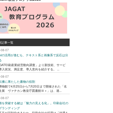
新記事一覧
-08-07
AIの活用が進むも、テキスト系と画像系で反応は分
る
AGAT印刷産業経営動向調査」より新技術、サービ
導入状況、満足度、導入意向を紹介する。 ...
-08-07
伝播に果たした書物の役割
博物館で4月25日から7月20日まで開催された「名
生展 ヴァチカン教皇庁図書館Ⅲ＋」は、過...
-08-07
難を突破する鍵は「魅力の見える化」。印刷会社の
ブランディング
不足が深刻化するなか、印刷会社の採用は「待遇を