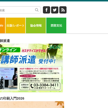
fo
出版/レポート
協会情報
西部支社
師派遣
の印刷入門2026