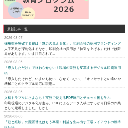
最新記事一覧
2026-08-07
採用難を突破する鍵は「魅力の見える化」。印刷会社の採用ブランディング
人手不足が深刻化するなか、印刷会社の採用は「待遇を上げる」だけでは限
界があります。いま注目されて...
2026-08-06
「導入しただけ」で終わらせない！現場の業務を変革するデジタル印刷運用
術
「導入したけれど、いまいち使いこなせていない」「オフセットとの違いや
機械ごとのトラブル対応に現場...
2026-08-06
入稿トラブルにさよなら！実務で使えるPDF運用とチェック術を学ぶ
印刷現場のデジタル化が進み、PDFによるデータ入稿はすっかり日常の作業
として定着しました。しかし...
2026-08-06
「勘と経験」の配置替えはもう卒業！利益を生み出す工場レイアウトの標準
設計法