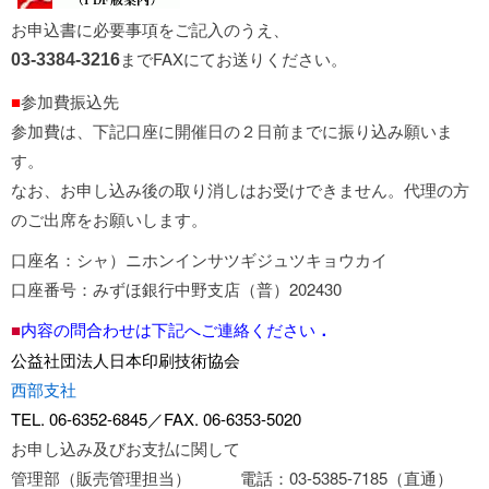
お申込書に必要事項をご記入のうえ、
までFAXにてお送りください。
03-3384-3216
■
参加費振込先
参加費は、下記口座に開催日の２日前までに振り込み願いま
す。
なお、お申し込み後の取り消しはお受けできません。代理の方
のご出席をお願いします。
口座名：シャ）ニホンインサツギジュツキョウカイ
口座番号：みずほ銀行中野支店（普）202430
■
内容の問合わせは下記へご連絡ください
．
公益社団法人日本印刷技術協会
西部支社
TEL. 06-6352-6845／FAX. 06-6353-5020
お申し込み及びお支払に関して
管理部（販売管理担当） 電話：03-5385-7185（直通）