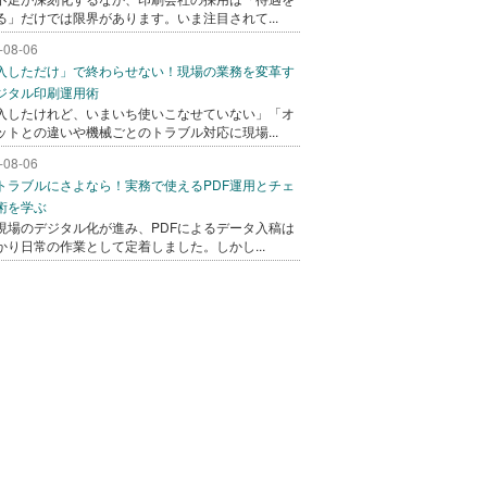
る」だけでは限界があります。いま注目されて...
-08-06
入しただけ」で終わらせない！現場の業務を変革す
ジタル印刷運用術
入したけれど、いまいち使いこなせていない」「オ
ットとの違いや機械ごとのトラブル対応に現場...
-08-06
トラブルにさよなら！実務で使えるPDF運用とチェ
術を学ぶ
現場のデジタル化が進み、PDFによるデータ入稿は
かり日常の作業として定着しました。しかし...