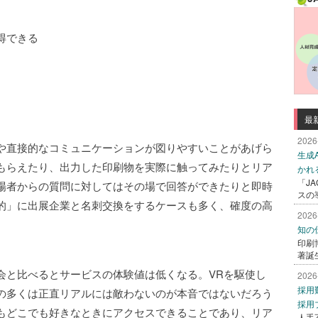
得できる
最
2026
や直接的なコミュニケーションが図りやすいことがあげら
生成
もらえたり、出力した印刷物を実際に触ってみたりとリア
かれ
「J
場者からの質問に対してはその場で回答ができたりと即時
スの
的」に出展企業と名刺交換をするケースも多く、確度の高
2026
知の
印刷
著誕
会と比べるとサービスの体験値は低くなる。VRを駆使し
2026
採用
の多くは正直リアルには敵わないのが本音ではないだろう
採用
もどこでも好きなときにアクセスできることであり、リア
人手