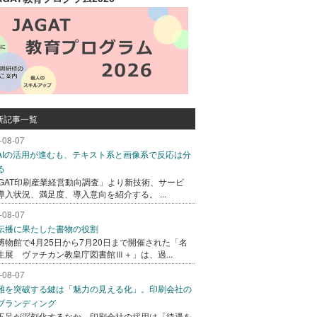
新記事一覧
-08-07
AIの活用が進むも、テキスト系と画像系で反応は分
る
AGAT印刷産業経営動向調査」より新技術、サービ
導入状況、満足度、導入意向を紹介する。 ...
-08-07
伝播に果たした書物の役割
博物館で4月25日から7月20日まで開催された「名
生展 ヴァチカン教皇庁図書館Ⅲ＋」は、過...
-08-07
難を突破する鍵は「魅力の見える化」。印刷会社の
ブランディング
不足が深刻化するなか、印刷会社の採用は「待遇を