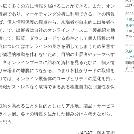
上げ
へ広く多くの方に情報を届けることができる。また、オン
容易であり、マーケティング分析に利用できる。その情報
2026
「導
ば、個人情報保護の観点から、来場者が自主的に出展者へ
るデ
そこで、出展者は自社のオンラインブースに「製品紹介動
「導
フセ
設置して、閲覧、ダウンロードする条件として個人情報の登
2026
点についてはオンラインの良さを消してしまうため留意す
入稿
が物理的移動を伴わないため、目的の出展者やテーマへす
ック
、各オンラインブースに訪れて資料を見るたびに、個人情
印刷
すっ
り来場者の離脱につながる。つまり各社がリードの取得を
けては、オンライン展全体のユーザビリティの悪化を招い
情報がストレスなく取得できるある程度自由な回遊性を保
成約を高めることを目的としたリアル展。製品・サービス
ライン展。各々の特長を生かした棲み分けを考えながら、
と思う。
JAGAT 塚本直樹