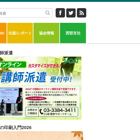
fo
出版/レポート
協会情報
西部支社
師派遣
の印刷入門2026