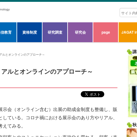
通信教育
資格制度
研究調査
研究会
page
JAGAT in
講
アルとオンラインのアプローチ～
リアルとオンラインのアプローチ～
展示会（オンライン含む）出展の助成金制度も整備し、販
としている。コロナ禍における展示会のあり方やリアル、
秋
考えてみる。
存顧客とのコミュニケーション再強化を図れる。顧客（来