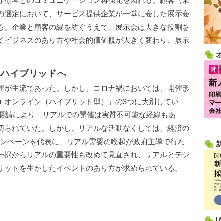
の選定において、サービス提供企業が一堂に会した展示会
る。企業と顧客の縁を紡ぐうえで、展示会は大きな役割を
てビジネスのあり方や社会的価値観が大きく変わり、展示
のハイブリッドへ
催が主流であった。しかし、コロナ禍においては、開催形
＋オンライン（ハイブリッド型）」の3つに大別してい
粛要請により、リアルでの開催は実質不可能な経緯もあ
切られていた。しかし、リアルな活動なくしては、経済の
キャンペーンを代表に、リアル需要の喚起が政府主導で行わ
一択からリアルの重要性も改めて見直され、リアルとデジ
リットを生かしたイベントのあり方が求められている。
J