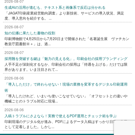
2026-08-07
生成AIの活用が進むも、テキスト系と画像系で反応は分かれる
「JAGAT印刷産業経営動向調査」より新技術、サービスの導入状況、満足
度、導入意向を紹介する。 ...
2026-08-07
知の伝播に果たした書物の役割
印刷博物館で4月25日から7月20日まで開催された「名著誕生展 ヴァチカン
教皇庁図書館Ⅲ＋」は、過...
2026-08-07
採用難を突破する鍵は「魅力の見える化」。印刷会社の採用ブランディング
人手不足が深刻化するなか、印刷会社の採用は「待遇を上げる」だけでは限
界があります。いま注目されて...
2026-08-06
「導入しただけ」で終わらせない！現場の業務を変革するデジタル印刷運用
術
「導入したけれど、いまいち使いこなせていない」「オフセットとの違いや
機械ごとのトラブル対応に現場...
2026-08-06
入稿トラブルにさよなら！実務で使えるPDF運用とチェック術を学ぶ
印刷現場のデジタル化が進み、PDFによるデータ入稿はすっかり日常の作業
として定着しました。しかし...