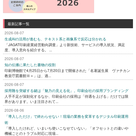
最新記事一覧
2026-08-07
生成AIの活用が進むも、テキスト系と画像系で反応は分かれる
「JAGAT印刷産業経営動向調査」より新技術、サービスの導入状況、満足
度、導入意向を紹介する。 ...
2026-08-07
知の伝播に果たした書物の役割
印刷博物館で4月25日から7月20日まで開催された「名著誕生展 ヴァチカン
教皇庁図書館Ⅲ＋」は、過...
2026-08-07
採用難を突破する鍵は「魅力の見える化」。印刷会社の採用ブランディング
人手不足が深刻化するなか、印刷会社の採用は「待遇を上げる」だけでは限
界があります。いま注目されて...
2026-08-06
「導入しただけ」で終わらせない！現場の業務を変革するデジタル印刷運用
術
「導入したけれど、いまいち使いこなせていない」「オフセットとの違いや
機械ごとのトラブル対応に現場...