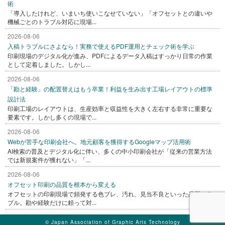
術
「導入したけれど、いまいち使いこなせていない」「オフセットとの違いや
機械ごとのトラブル対応に現場...
2026-08-06
入稿トラブルにさよなら！実務で使えるPDF運用とチェック術を学ぶ
印刷現場のデジタル化が進み、PDFによるデータ入稿はすっかり日常の作業
として定着しました。しかし...
2026-08-06
「勘と経験」の配置替えはもう卒業！利益を生み出す工場レイアウトの標準
設計法
印刷工場のレイアウトは、生産効率と収益性を大きく左右する非常に重要な
要素です。しかし多くの現場で...
2026-08-06
Webが苦手な印刷会社へ。地元顧客を獲得するGoogleマップ活用術
AI検索の普及とデジタル化に伴い、多くの中小印刷会社が「従来の営業方法
では新規案件が獲れない」「...
2026-08-06
オフセット印刷の品質を根本から変える
オフセットの印刷現場で頻発する色ブレ、汚れ、見当不良といった品質トラ
ブル。勘や経験だけに頼って対...
© Japan Association of Graphic Arts Technology