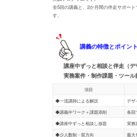
全5回の講義と、2か月間の伴走サポー
す。
講義の特徴とポイン
講座中ずっと相談と伴走（デザ
実務案件・制作課題・ツール操
項目
◆一流講師による解説
デザ
◆講義中ワーク＋課題添削
各回
◆講座中ずっと相談し放題
実務
◆少人数制・双方向
最大