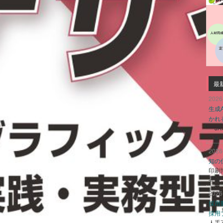
最
2026
生成
かれ
「J
スの
2026
知の
印刷
著誕
2026
採用
採用
人手