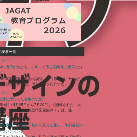
新記事一覧
-08-07
AIの活用が進むも、テキスト系と画像系で反応は分
る
AGAT印刷産業経営動向調査」より新技術、サービ
導入状況、満足度、導入意向を紹介する。 ...
-08-07
伝播に果たした書物の役割
博物館で4月25日から7月20日まで開催された「名
生展 ヴァチカン教皇庁図書館Ⅲ＋」は、過...
-08-07
難を突破する鍵は「魅力の見える化」。印刷会社の
ブランディング
不足が深刻化するなか、印刷会社の採用は「待遇を