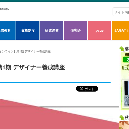
通信教育
資格制度
研究調査
研究会
page
JAGAT in
講
【オンライン】第1期 デザイナー養成講座
第1期 デザイナー養成講座
秋