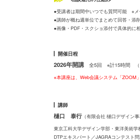
●受講者は期間中いつでも質問可能 ※
●講師が概ね週単位でまとめて回答・添
●画像・PDF・スクショ添付で具体的に
開催日程
2026年開講
全5回 ※計15時間
（
※本講座は、Web会議システム「ZOO
講師
樋口 泰行
（有限会社 樋口デザイン
東京工科大学デザイン学部・東洋美術学
DTPエキスパート／JAGRAコンテスト問題作成委