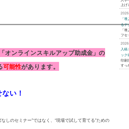
上げ
2026
「導
るデ
「導
フセ
2026
入稿
と「オンラインスキルアップ助成金」の
ック
印刷
る
可能性
があります。
すっ
せない！
！
っぱなしのセミナー”ではなく、“現場で試して育てる”ための