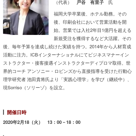
（代表）
戸谷 有里子
氏
福岡大学卒業後、ホテル勤務。その
後、印刷会社において営業活動を開
始。営業では入社2年目1億円を超える
新規受注を獲得するなど大活躍。その
後、毎年予算を達成し続けた実績を持つ。2014年から人材育成
活動に注力。ICBインターナショナルにてビジネスマナーイン
ストラクター・接客接遇インストラクターディプロマ取得。世
界的コーチ アンソニー・ロビンズから直接指導を受けた行動心
理学研究者 池田貴将氏より「実践心理学」を学び（継続中）、
現Sorriso（ソリーゾ）を設立。
開催日時
2020年2月18（火） 13：00－18：00