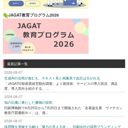
JAGAT教育プログラム2026
最新記事一覧
2026-08-07
生成AIの活用が進むも、テキスト系と画像系で反応は分かれる
「JAGAT印刷産業経営動向調査」より新技術、サービスの導入状況、満足
度、導入意向を紹介する。 ...
2026-08-07
知の伝播に果たした書物の役割
印刷博物館で4月25日から7月20日まで開催された「名著誕生展 ヴァチカン
教皇庁図書館Ⅲ＋」は、過...
2026-08-07
採用難を突破する鍵は「魅力の見える化」。印刷会社の採用ブランディング