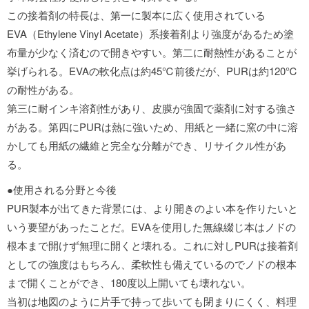
この接着剤の特長は、第一に製本に広く使用されている
EVA（Ethylene Vinyl Acetate）系接着剤より強度があるため塗
布量が少なく済むので開きやすい。第二に耐熱性があることが
挙げられる。EVAの軟化点は約45℃前後だが、PURは約120℃
の耐性がある。
第三に耐インキ溶剤性があり、皮膜が強固で薬剤に対する強さ
がある。第四にPURは熱に強いため、用紙と一緒に窯の中に溶
かしても用紙の繊維と完全な分離ができ、リサイクル性があ
る。
●使用される分野と今後
PUR製本が出てきた背景には、より開きのよい本を作りたいと
いう要望があったことだ。EVAを使用した無線綴じ本はノドの
根本まで開けず無理に開くと壊れる。これに対しPURは接着剤
としての強度はもちろん、柔軟性も備えているのでノドの根本
まで開くことができ、180度以上開いても壊れない。
当初は地図のように片手で持って歩いても閉まりにくく、料理