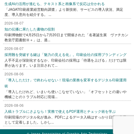
生成AIの活用が進むも、テキスト系と画像系で反応は分かれる
「JAGAT印刷産業経営動向調査」より新技術、サービスの導入状況、満足
度、導入意向を紹介する。 ...
2026-08-07
知の伝播に果たした書物の役割
印刷博物館で4月25日から7月20日まで開催された「名著誕生展 ヴァチカン
教皇庁図書館Ⅲ＋」は、過...
2026-08-07
採用難を突破する鍵は「魅力の見える化」。印刷会社の採用ブランディング
人手不足が深刻化するなか、印刷会社の採用は「待遇を上げる」だけでは限
界があります。いま注目されて...
2026-08-06
「導入しただけ」で終わらせない！現場の業務を変革するデジタル印刷運用
術
「導入したけれど、いまいち使いこなせていない」「オフセットとの違いや
機械ごとのトラブル対応に現場...
2026-08-06
入稿トラブルにさよなら！実務で使えるPDF運用とチェック術を学ぶ
印刷現場のデジタル化が進み、PDFによるデータ入稿はすっかり日常の作業
として定着しました。しかし...
© Japan Association of Graphic Arts Technology