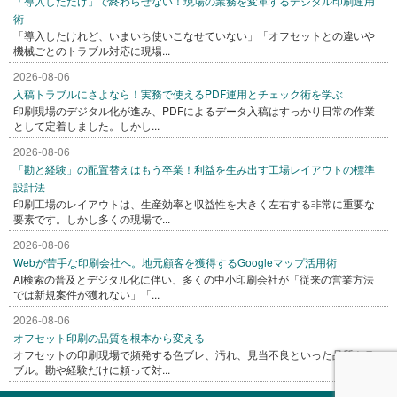
「導入しただけ」で終わらせない！現場の業務を変革するデジタル印刷運用
術
「導入したけれど、いまいち使いこなせていない」「オフセットとの違いや
機械ごとのトラブル対応に現場...
2026-08-06
入稿トラブルにさよなら！実務で使えるPDF運用とチェック術を学ぶ
印刷現場のデジタル化が進み、PDFによるデータ入稿はすっかり日常の作業
として定着しました。しかし...
2026-08-06
「勘と経験」の配置替えはもう卒業！利益を生み出す工場レイアウトの標準
設計法
印刷工場のレイアウトは、生産効率と収益性を大きく左右する非常に重要な
要素です。しかし多くの現場で...
2026-08-06
Webが苦手な印刷会社へ。地元顧客を獲得するGoogleマップ活用術
AI検索の普及とデジタル化に伴い、多くの中小印刷会社が「従来の営業方法
では新規案件が獲れない」「...
2026-08-06
オフセット印刷の品質を根本から変える
オフセットの印刷現場で頻発する色ブレ、汚れ、見当不良といった品質トラ
ブル。勘や経験だけに頼って対...