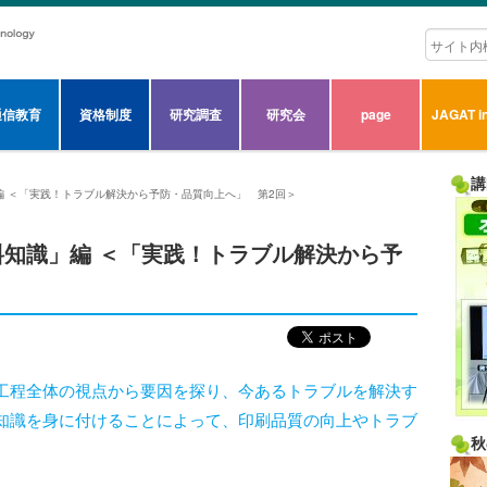
通信教育
資格制度
研究調査
研究会
page
JAGAT in
講
 ＜「実践！トラブル解決から予防・品質向上へ」 第2回＞
知識」編 ＜「実践！トラブル解決から予
工程全体の視点から要因を探り、今あるトラブルを解決す
知識を身に付けることによって、印刷品質の向上やトラブ
秋