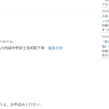
フセ
2026
入稿
ック
印刷
すっ
2026
ールーム
「勘
場レ
ロ 丸の内線中野富士見町駅下車
徒歩５分
印刷
右す
うえ、お申込みください。