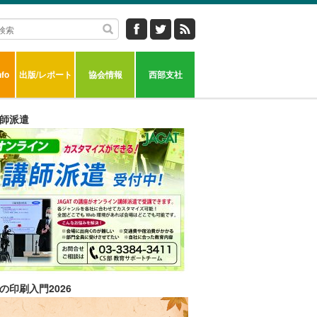
fo
出版/レポート
協会情報
西部支社
師派遣
の印刷入門2026