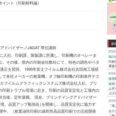
ポイント（印刷材料編）
最
バイザー／JAGAT 専任講師
2026
社に入社。印刷課、製版課に所属し、印刷機のオペレータ
知の
印刷
ぶ。その後、県内の印刷会社数社にて、特色の調色やベタ
著誕
適正を習得。 1996年富士フイルム株式会社吉田南工場研
2026
して各社メーカーの枚葉機、オフ輪印刷機の印刷条件テス
採用
年富士フイルムグラフィックシステムズ株式会社入社。プリ
採用
人手
の印刷トラブル現場に赴き、印刷の品質安定化と工場内の
上げ
担当後、定年退職。 現在、プリンテイングアドバイザー
2026
環境、品質アップ勉強会｣を開催し、品質安定化に協力す
「導
活躍中。（枚葉油性印刷の速乾性高品質印刷での元祖開発
るデ
「導