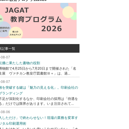
新記事一覧
-08-07
伝播に果たした書物の役割
博物館で4月25日から7月20日まで開催された「名
生展 ヴァチカン教皇庁図書館Ⅲ＋」は、過...
-08-07
難を突破する鍵は「魅力の見える化」。印刷会社の
ブランディング
不足が深刻化するなか、印刷会社の採用は「待遇を
る」だけでは限界があります。いま注目されて...
-08-06
入しただけ」で終わらせない！現場の業務を変革す
ジタル印刷運用術
入したけれど、いまいち使いこなせていない」「オ