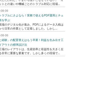
ットとの違いや機械ごとのトラブル対応に現場...
-08-06
トラブルにさよなら！実務で使えるPDF運用とチェ
術を学ぶ
現場のデジタル化が進み、PDFによるデータ入稿は
かり日常の作業として定着しました。しかし...
-08-06
と経験」の配置替えはもう卒業！利益を生み出す工
イアウトの標準設計法
工場のレイアウトは、生産効率と収益性を大きく左
る非常に重要な要素です。しかし多くの現場で...