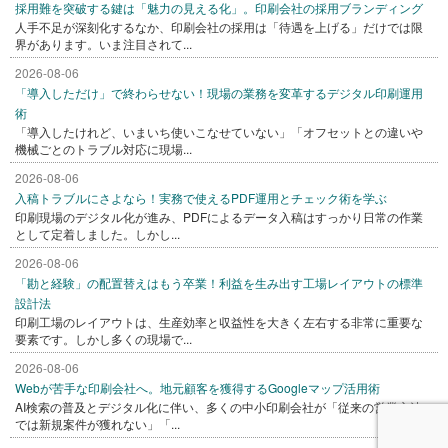
採用難を突破する鍵は「魅力の見える化」。印刷会社の採用ブランディング
人手不足が深刻化するなか、印刷会社の採用は「待遇を上げる」だけでは限
界があります。いま注目されて...
2026-08-06
「導入しただけ」で終わらせない！現場の業務を変革するデジタル印刷運用
術
「導入したけれど、いまいち使いこなせていない」「オフセットとの違いや
機械ごとのトラブル対応に現場...
2026-08-06
入稿トラブルにさよなら！実務で使えるPDF運用とチェック術を学ぶ
印刷現場のデジタル化が進み、PDFによるデータ入稿はすっかり日常の作業
として定着しました。しかし...
2026-08-06
「勘と経験」の配置替えはもう卒業！利益を生み出す工場レイアウトの標準
設計法
印刷工場のレイアウトは、生産効率と収益性を大きく左右する非常に重要な
要素です。しかし多くの現場で...
2026-08-06
Webが苦手な印刷会社へ。地元顧客を獲得するGoogleマップ活用術
AI検索の普及とデジタル化に伴い、多くの中小印刷会社が「従来の営業方法
では新規案件が獲れない」「...