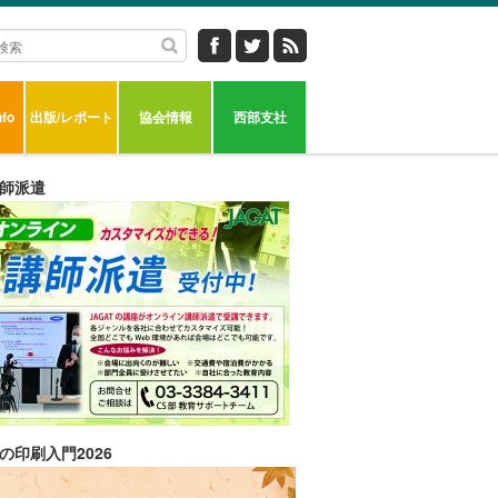
fo
出版/レポート
協会情報
西部支社
師派遣
の印刷入門2026