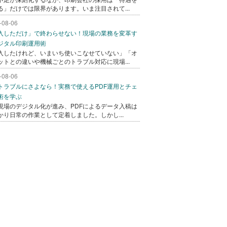
る」だけでは限界があります。いま注目されて...
-08-06
入しただけ」で終わらせない！現場の業務を変革す
ジタル印刷運用術
入したけれど、いまいち使いこなせていない」「オ
ットとの違いや機械ごとのトラブル対応に現場...
-08-06
トラブルにさよなら！実務で使えるPDF運用とチェ
術を学ぶ
現場のデジタル化が進み、PDFによるデータ入稿は
かり日常の作業として定着しました。しかし...