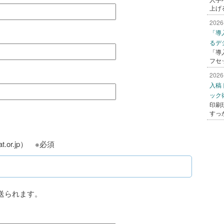
上げ
2026
「導
るデ
「導
フセ
2026
入稿
ック
印刷
すっ
t.or.jp） ※必須
送られます。