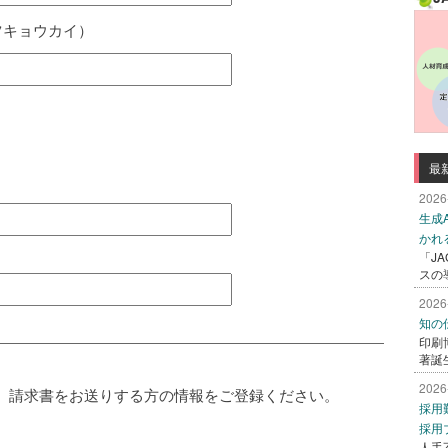
ツキョウカイ）
最
）
2026
生成
かれ
「J
スの
2026
知の
印刷
著誕
2026
、請求書をお送りする方の情報をご登録ください。
採用
採用
人手