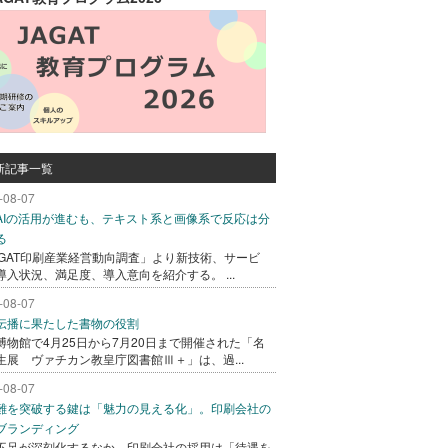
新記事一覧
-08-07
AIの活用が進むも、テキスト系と画像系で反応は分
る
AGAT印刷産業経営動向調査」より新技術、サービ
導入状況、満足度、導入意向を紹介する。 ...
-08-07
伝播に果たした書物の役割
博物館で4月25日から7月20日まで開催された「名
生展 ヴァチカン教皇庁図書館Ⅲ＋」は、過...
-08-07
難を突破する鍵は「魅力の見える化」。印刷会社の
ブランディング
不足が深刻化するなか、印刷会社の採用は「待遇を