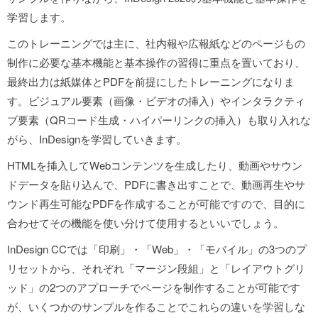
学習します。
このトレーニングでは主に、社内報や広報紙などのページもの
制作に必要な基本機能と基本操作の習得に重点を置いており、
最終出力は紙媒体とPDFを前提にしたトレーニングになりま
す。ビジュアル要素（画像・ビデオの挿入）やインタラクティ
ブ要素（QRコード生成・ハイパーリンクの挿入）も取り入れな
がら、InDesignを学習していきます。
HTMLを挿入してWebコンテンツを生成したり、動画やサウン
ドデータを貼り込んで、PDFに書き出すことで、動画再生やサ
ウンド再生可能なPDFを作成することが可能ですので、目的に
合わせてその機能を使い分けて使用するといいでしょう。
InDesign CCでは「印刷」・「Web」・「モバイル」の3つのプ
リセットから、それぞれ「マージン段組」と「レイアウトグリ
ッド」の2つのアプローチでページを制作することが可能です
が、いくつかのサンプルを作ることでこれらの違いを学習しな