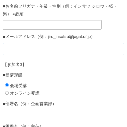
■お名前フリガナ・年齢・性別（例：インサツ ジロウ・45・
男） ※必須
■メールアドレス（例：jiro_insatsu@jagat.or.jp）
【参加者3】
■受講形態
会場受講
オンライン受講
■部署名（例：企画営業部）
■役職名（例：主任）