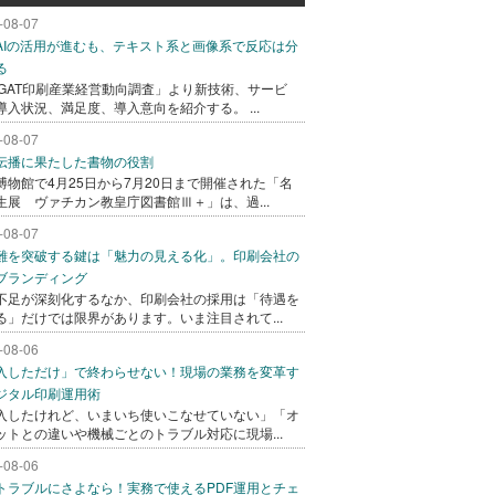
-08-07
AIの活用が進むも、テキスト系と画像系で反応は分
る
AGAT印刷産業経営動向調査」より新技術、サービ
導入状況、満足度、導入意向を紹介する。 ...
-08-07
伝播に果たした書物の役割
博物館で4月25日から7月20日まで開催された「名
生展 ヴァチカン教皇庁図書館Ⅲ＋」は、過...
-08-07
難を突破する鍵は「魅力の見える化」。印刷会社の
ブランディング
不足が深刻化するなか、印刷会社の採用は「待遇を
る」だけでは限界があります。いま注目されて...
-08-06
入しただけ」で終わらせない！現場の業務を変革す
ジタル印刷運用術
入したけれど、いまいち使いこなせていない」「オ
ットとの違いや機械ごとのトラブル対応に現場...
-08-06
トラブルにさよなら！実務で使えるPDF運用とチェ