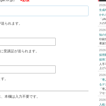
at.or.jp）
※必須
2026
生成
かれ
「J
スの
が送られます。
2026
知の
印刷
著誕
2026
号に受講証が送られます。
採用
採用
人手
上げ
2026
ます。
「導
るデ
「導
フセ
は、本欄は入力不要です。
2026
入稿