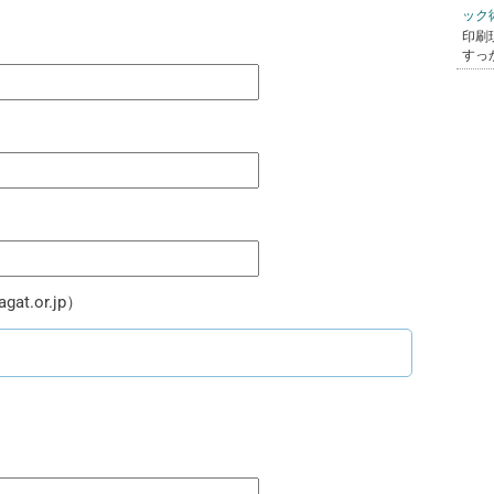
ック
印刷
すっ
gat.or.jp）