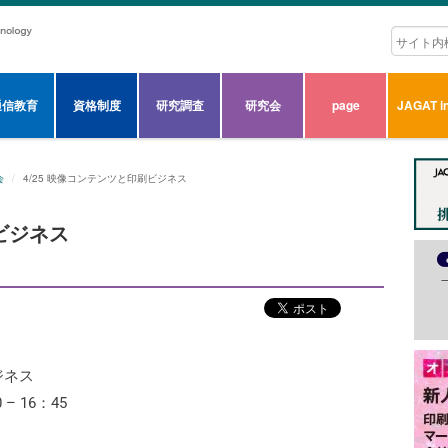
通信教育
資格制度
研究調査
研究会
page
JAGAT in
会
4/25 映像コンテンツと印刷ビジネス
刷ビジネス
ジネス
– 16：45