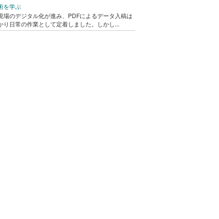
術を学ぶ
現場のデジタル化が進み、PDFによるデータ入稿は
かり日常の作業として定着しました。しかし...