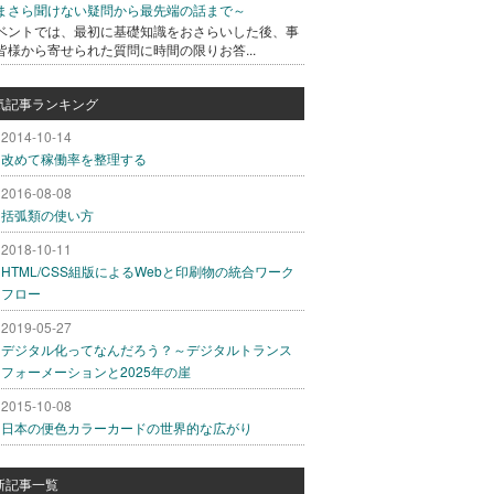
まさら聞けない疑問から最先端の話まで～
ベントでは、最初に基礎知識をおさらいした後、事
皆様から寄せられた質問に時間の限りお答...
気記事ランキング
2014-10-14
改めて稼働率を整理する
2016-08-08
括弧類の使い方
2018-10-11
HTML/CSS組版によるWebと印刷物の統合ワーク
フロー
2019-05-27
デジタル化ってなんだろう？～デジタルトランス
フォーメーションと2025年の崖
2015-10-08
日本の便色カラーカードの世界的な広がり
新記事一覧