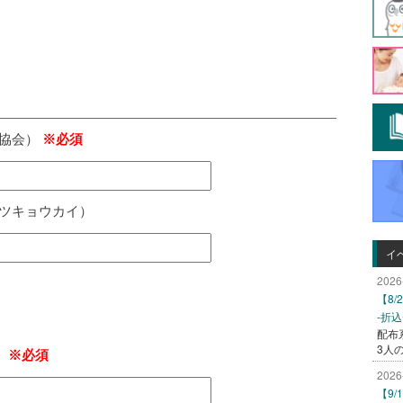
術協会）
※必須
ツキョウカイ）
イ
2026
【8
-折
配布
3人
）
※必須
2026
【9