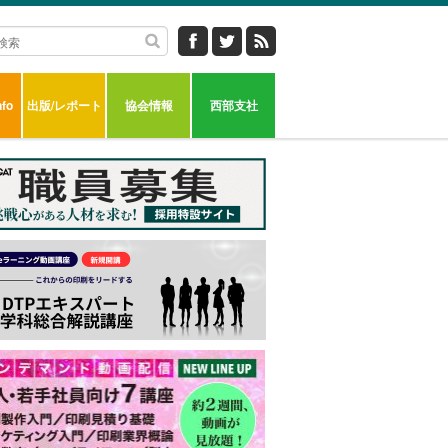
fo
出版/レポート
協会情報
西部支社