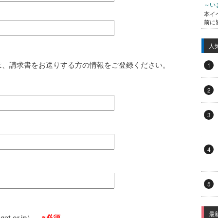
～い
本イ
前に
人
は、請求書をお送りする方の情報をご登録ください。
1
2
3
4
5
最