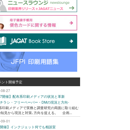
ベント開催予定
-08-27
/27開催】配布系印刷メディアの状況と革新
込チラシ・フリーペーパー・DMの現況と方向-
系印刷メディアで実務と調査研究の両面に取り組む
の知見から現況と対策､方向を捉える。 企画...
-09-01
/1開催】インクジェット何でも相談室