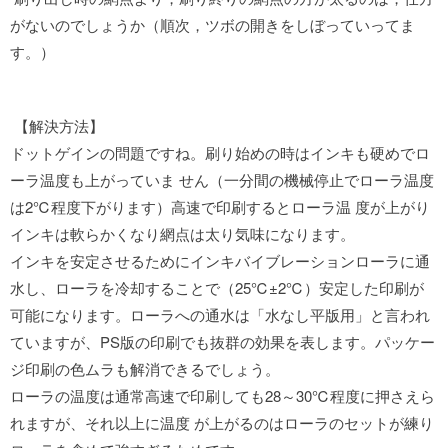
がないのでしょうか（順次，ツボの開きをしぼっていってま
す。）
【解決方法】
ドットゲインの問題ですね。刷り始めの時はインキも硬めでロ
ーラ温度も上がっていま せん（一分間の機械停止でローラ温度
は2℃程度下がります）高速で印刷するとローラ温 度が上がり
インキは軟らかくなり網点は太り気味になります。
インキを安定させるためにインキバイブレーションローラに通
水し、ローラを冷却することで（25℃±2℃）安定した印刷が
可能になります。ローラへの通水は「水なし平版用」と言われ
ていますが、PS版の印刷でも抜群の効果を表します。パッケー
ジ印刷の色ムラも解消できるでしょう。
ローラの温度は通常高速で印刷しても28～30℃程度に押さえら
れますが、それ以上に温度 が上がるのはローラのセットが練り