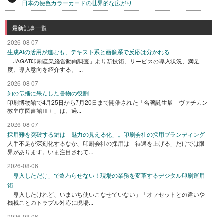
日本の便色カラーカードの世界的な広がり
最新記事一覧
2026-08-07
生成AIの活用が進むも、テキスト系と画像系で反応は分かれる
「JAGAT印刷産業経営動向調査」より新技術、サービスの導入状況、満足
度、導入意向を紹介する。 ...
2026-08-07
知の伝播に果たした書物の役割
印刷博物館で4月25日から7月20日まで開催された「名著誕生展 ヴァチカン
教皇庁図書館Ⅲ＋」は、過...
2026-08-07
採用難を突破する鍵は「魅力の見える化」。印刷会社の採用ブランディング
人手不足が深刻化するなか、印刷会社の採用は「待遇を上げる」だけでは限
界があります。いま注目されて...
2026-08-06
「導入しただけ」で終わらせない！現場の業務を変革するデジタル印刷運用
術
「導入したけれど、いまいち使いこなせていない」「オフセットとの違いや
機械ごとのトラブル対応に現場...
2026-08-06