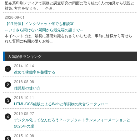
配布系印刷メディアで実務と調査研究の両面に取り組む3人の知見から現況と
対策､方向を捉える。 企画...
2026-09-01
【9/1開催】インクジェット何でも相談室
～いまさら聞けない疑問から最先端の話まで～
本イベントでは、最初に基礎知識をおさらいした後、事前に皆様から寄せら
れた質問に時間の限りお答...
人気記事ランキング
2014-10-14
1
改めて稼働率を整理する
2016-08-08
2
括弧類の使い方
2018-10-11
3
HTML/CSS組版によるWebと印刷物の統合ワークフロー
2019-05-27
4
デジタル化ってなんだろう？～デジタルトランスフォーメーションと
2025年の崖
2015-10-08
5