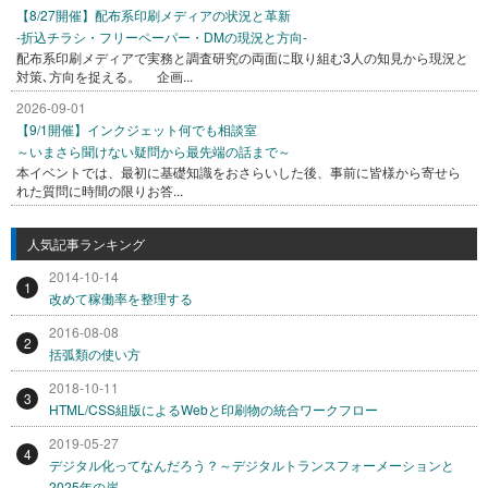
【8/27開催】配布系印刷メディアの状況と革新
-折込チラシ・フリーペーパー・DMの現況と方向-
配布系印刷メディアで実務と調査研究の両面に取り組む3人の知見から現況と
対策､方向を捉える。 企画...
2026-09-01
【9/1開催】インクジェット何でも相談室
～いまさら聞けない疑問から最先端の話まで～
本イベントでは、最初に基礎知識をおさらいした後、事前に皆様から寄せら
れた質問に時間の限りお答...
人気記事ランキング
2014-10-14
1
改めて稼働率を整理する
2016-08-08
2
括弧類の使い方
2018-10-11
3
HTML/CSS組版によるWebと印刷物の統合ワークフロー
2019-05-27
4
デジタル化ってなんだろう？～デジタルトランスフォーメーションと
2025年の崖