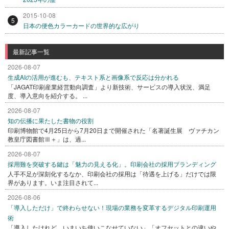
2015-10-08
5
日本の便色カラーカードの世界的な広がり
最新記事一覧
2026-08-07
生成AIの活用が進むも、テキスト系と画像系で反応は分かれる
「JAGAT印刷産業経営動向調査」より新技術、サービスの導入状況、満足
度、導入意向を紹介する。 ...
2026-08-07
知の伝播に果たした書物の役割
印刷博物館で4月25日から7月20日まで開催された「名著誕生展 ヴァチカン
教皇庁図書館Ⅲ＋」は、過...
2026-08-07
採用難を突破する鍵は「魅力の見える化」。印刷会社の採用ブランディング
人手不足が深刻化するなか、印刷会社の採用は「待遇を上げる」だけでは限
界があります。いま注目されて...
2026-08-06
「導入しただけ」で終わらせない！現場の業務を変革するデジタル印刷運用
術
「導入したけれど、いまいち使いこなせていない」「オフセットとの違いや