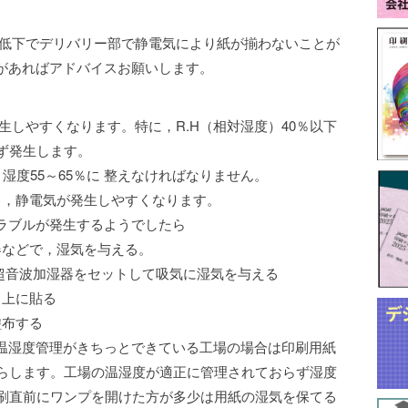
低下でデリバリー部で静電気により紙が揃わないことが
があればアドバイスお願いします。
しやすくなります。特に，R.H（相対湿度）40％以下
ず発生します。
湿度55～65％に 整えなければなりません。
と，静電気が発生しやすくなります。
ラブルが発生するようでしたら
器などで，湿気を与える。
超音波加湿器をセットして吸気に湿気を与える
ド上に貼る
塗布する
温湿度管理がきちっとできている工場の場合は印刷用紙
ならします。工場の温湿度が適正に管理されておらず湿度
印刷直前にワンプを開けた方が多少は用紙の湿気を保てる