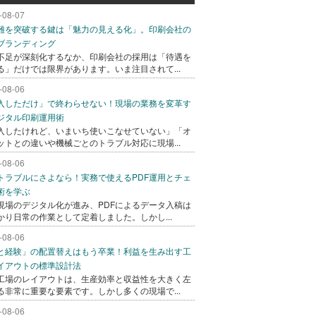
-08-07
難を突破する鍵は「魅力の見える化」。印刷会社の
ブランディング
不足が深刻化するなか、印刷会社の採用は「待遇を
る」だけでは限界があります。いま注目されて...
-08-06
入しただけ」で終わらせない！現場の業務を変革す
ジタル印刷運用術
入したけれど、いまいち使いこなせていない」「オ
ットとの違いや機械ごとのトラブル対応に現場...
-08-06
トラブルにさよなら！実務で使えるPDF運用とチェ
術を学ぶ
現場のデジタル化が進み、PDFによるデータ入稿は
かり日常の作業として定着しました。しかし...
-08-06
と経験」の配置替えはもう卒業！利益を生み出す工
イアウトの標準設計法
工場のレイアウトは、生産効率と収益性を大きく左
る非常に重要な要素です。しかし多くの現場で...
-08-06