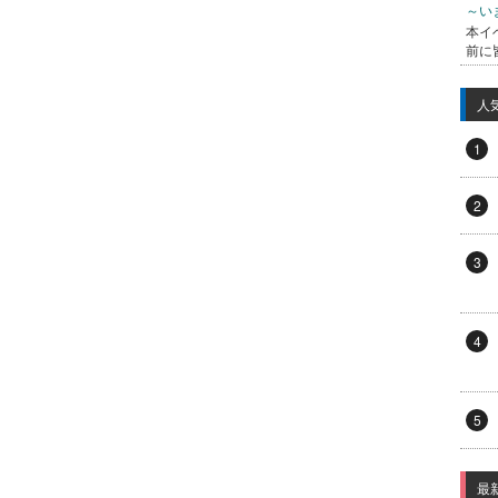
～い
本イ
前に
人
1
2
3
4
5
最