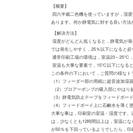
【概要】
四六半裁二色機を使っていますが，湿度
あります。何か静電気に対する良い方法
【解決方法】
湿度がどんどん低くなると，静電気が発生
では発生しやすく，25％以下になると必
通常印刷工場の環境は，室温23～25℃，
室温も大事な要素で，15℃以下になる
この条件の下において，ご質問の様なト
（1）フィーダー部の用紙に超音波加湿
（2）ブロアーポンプの吸入部にやはり
（3）静電気防止テープをフィードボー
（4）フィードボード上に石鹸水を薄く
大事な事は，印刷室の室温・湿度です。
は，少なくとも12時間以上は，室温に
が50％を下回っているようでしたら，