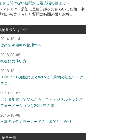
まさら聞けない疑問から最先端の話まで～
ベントでは、最初に基礎知識をおさらいした後、事
皆様から寄せられた質問に時間の限りお答...
気記事ランキング
2014-10-14
改めて稼働率を整理する
2016-08-08
括弧類の使い方
2018-10-11
HTML/CSS組版によるWebと印刷物の統合ワーク
フロー
2019-05-27
デジタル化ってなんだろう？～デジタルトランス
フォーメーションと2025年の崖
2015-10-08
日本の便色カラーカードの世界的な広がり
新記事一覧