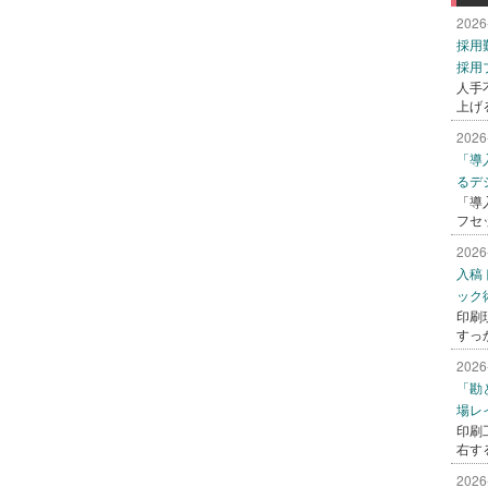
2026
採用
採用
人手
上げ
2026
「導
るデ
「導
フセ
2026
入稿
ック
印刷
すっ
2026
「勘
場レ
印刷
右す
2026