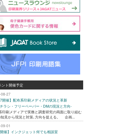
ベント開催予定
-08-27
/27開催】配布系印刷メディアの状況と革新
込チラシ・フリーペーパー・DMの現況と方向-
系印刷メディアで実務と調査研究の両面に取り組む
の知見から現況と対策､方向を捉える。 企画...
-09-01
/1開催】インクジェット何でも相談室