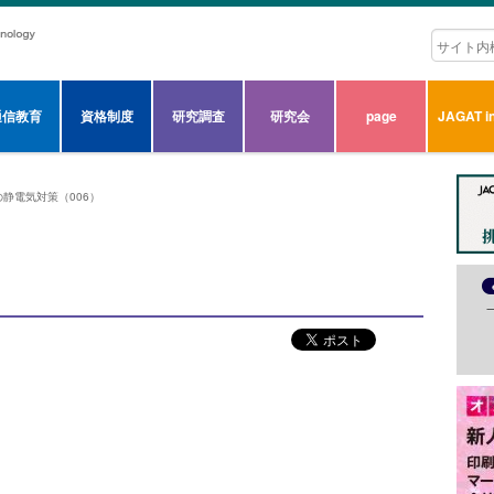
通信教育
資格制度
研究調査
研究会
page
JAGAT in
の静電気対策（006）