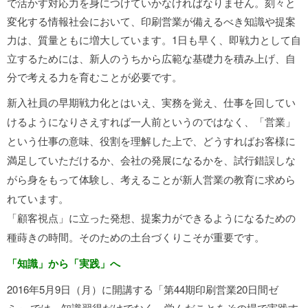
で活かす対応力を身につけていかなければなりません。刻々と
変化する情報社会において、印刷営業が備えるべき知識や提案
力は、質量ともに増大しています。1日も早く、即戦力として自
立するためには、新人のうちから広範な基礎力を積み上げ、自
分で考える力を育むことが必要です。
新入社員の早期戦力化とはいえ、実務を覚え、仕事を回してい
けるようになりさえすれば一人前というのではなく、「営業」
という仕事の意味、役割を理解した上で、どうすればお客様に
満足していただけるか、会社の発展になるかを、試行錯誤しな
がら身をもって体験し、考えることが新人営業の教育に求めら
れています。
「顧客視点」に立った発想、提案力ができるようになるための
種蒔きの時間。
そのための土台づくりこそが重要です。
「知識」から「実践」へ
2016年5月9日（月）に開講する「第44期印刷営業20日間ゼ
ミ」 では、知識習得だけでなく、学んだことをその場で実践す