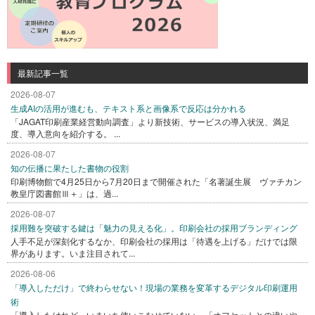
最新記事一覧
2026-08-07
生成AIの活用が進むも、テキスト系と画像系で反応は分かれる
「JAGAT印刷産業経営動向調査」より新技術、サービスの導入状況、満足
度、導入意向を紹介する。 ...
2026-08-07
知の伝播に果たした書物の役割
印刷博物館で4月25日から7月20日まで開催された「名著誕生展 ヴァチカン
教皇庁図書館Ⅲ＋」は、過...
2026-08-07
採用難を突破する鍵は「魅力の見える化」。印刷会社の採用ブランディング
人手不足が深刻化するなか、印刷会社の採用は「待遇を上げる」だけでは限
界があります。いま注目されて...
2026-08-06
「導入しただけ」で終わらせない！現場の業務を変革するデジタル印刷運用
術
「導入したけれど、いまいち使いこなせていない」「オフセットとの違いや