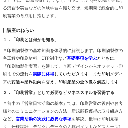
る演習や実習などの体験学習を織り交ぜ、短期間で総合的に印
刷営業の育成を目指します。
講座のねらい
１．「印刷とは何かを知る」
＊印刷物製作の基本知識を体系的に解説します。印刷物製作の
各工程や印刷材料、DTP制作など
基礎事項を学ぶ
とともに
、
「印刷物製作実習」を通して、企画デザインからオフセット印
刷までの流れを
実際に体得
していただきます。また印刷メディ
アの変遷や業界動向を交え、印刷産業の全体像を解説します。
２．「印刷営業」として必要なビジネススキルを習得する
＊前半の「営業日常活動の基本」では、印刷営業の役割やお客
様とのコミュニケーションの方法、新規顧客獲得の取り組み方
など、
営業活動の実践に必要な事項
を解説。後半は印刷見積
り、仕様設計、デジタルデータの入稿ポイントなどスムーズに