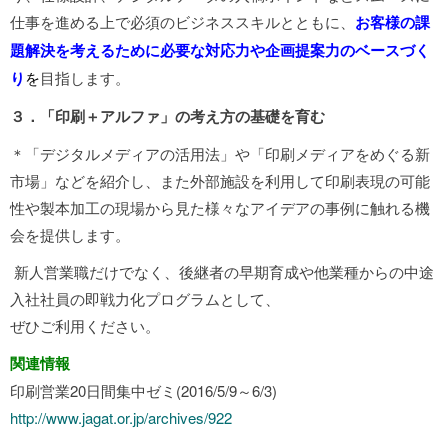
仕事を進める上で必須のビジネススキルとともに、
お客様の課
題解決を考えるために必要な対応力や企画提案力のベースづく
り
を
目指します。
３．「印刷＋アルファ」の考え方の基礎を育む
＊「デジタルメディアの活用法」や「印刷メディアをめぐる新
市場」などを紹介し、また外部施設を利用して印刷表現の可能
性や製本加工の現場から見た様々なアイデアの事例に触れる機
会を提供します。
新人営業職だけでなく、後継者の早期育成や他業種からの中途
入社社員の即戦力化プログラムとして、
ぜひご利用ください。
関連情報
印刷営業20日間集中ゼミ(2016/5/9～6/3)
http://www.jagat.or.jp/archives/922