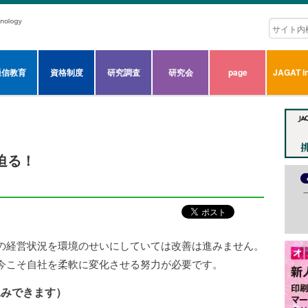
通信教育
資格制度
研究調査
研究会
page
JAGAT in
催迫る！
の経営状況を環境のせいにしていては改善は進みません。
今こそ自社を柔軟に変化させる努力が必要です。
込みできます）