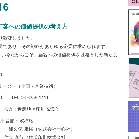
16
顧客への価値提供の考え方」
り激変しました。
要であり、その戦略があらゆる企業に求められます。
激しい今だからこそ、顧客への価値提供を基盤とした新たな
0
リーダー（企画・営業技術）
EL 06-6356-1111
会 協力：近畿地区印刷協議会
五十音順・敬称略
浦久保 康裕（株式会社一心社）
作道 孝行（作道印刷株式会社）