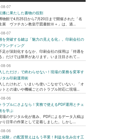
-08-07
伝播に果たした書物の役割
博物館で4月25日から7月20日まで開催された「名
生展 ヴァチカン教皇庁図書館Ⅲ＋」は、過...
-08-07
難を突破する鍵は「魅力の見える化」。印刷会社の
ブランディング
不足が深刻化するなか、印刷会社の採用は「待遇を
る」だけでは限界があります。いま注目されて...
-08-06
入しただけ」で終わらせない！現場の業務を変革す
ジタル印刷運用術
入したけれど、いまいち使いこなせていない」「オ
ットとの違いや機械ごとのトラブル対応に現場...
-08-06
トラブルにさよなら！実務で使えるPDF運用とチェ
術を学ぶ
現場のデジタル化が進み、PDFによるデータ入稿は
かり日常の作業として定着しました。しかし...
-08-06
と経験」の配置替えはもう卒業！利益を生み出す工