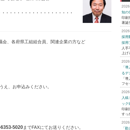
2026
知の
・・・・・・・・・・・・・・・・・・・・
印刷
著誕
2026
採用
協議会、各府県工組組合員、関連企業の方など
採用
人手
上げ
2026
「導
るデ
「導
フセ
うえ、お申込みください。
2026
入稿
ック
印刷
すっ
2026
までFAXにてお送りください。
-6353-5020
「勘