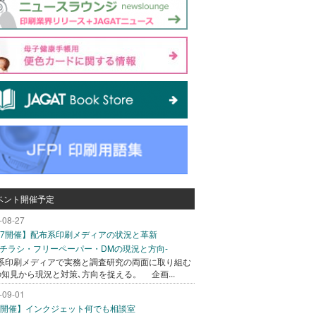
ベント開催予定
-08-27
/27開催】配布系印刷メディアの状況と革新
込チラシ・フリーペーパー・DMの現況と方向-
系印刷メディアで実務と調査研究の両面に取り組む
の知見から現況と対策､方向を捉える。 企画...
-09-01
/1開催】インクジェット何でも相談室