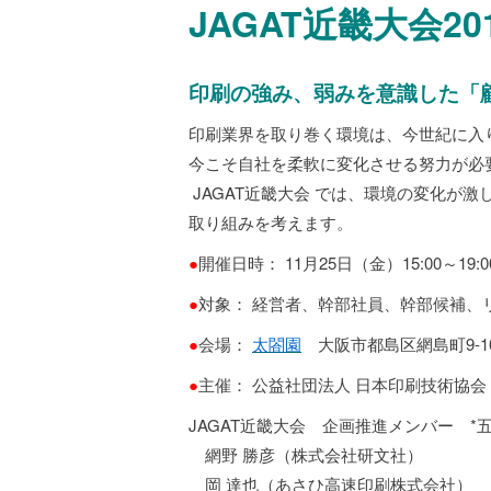
JAGAT近畿大会20
印刷の強み、弱みを意識した「
印刷業界を取り巻く環境は、今世紀に入
今こそ自社を柔軟に変化させる努力が必
JAGAT近畿大会 では、環境の変化が
取り組みを考えます。
●
開催日時： 11月25日（金）15:00～19:0
●
対象： 経営者、幹部社員、幹部候補、
●
会場：
太閤園
大阪市都島区網島町9-10 T
●
主催： 公益社団法人 日本印刷技術協
JAGAT近畿大会 企画推進メンバー *
網野 勝彦（株式会社研文社） 
岡 達也（あさひ高速印刷株式会社） 