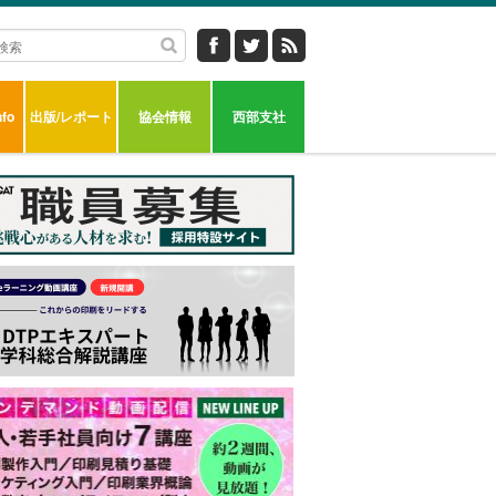
fo
出版/レポート
協会情報
西部支社