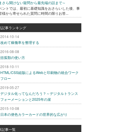
まさら聞けない疑問から最先端の話まで～
ベントでは、最初に基礎知識をおさらいした後、事
皆様から寄せられた質問に時間の限りお答...
気記事ランキング
2014-10-14
改めて稼働率を整理する
2016-08-08
括弧類の使い方
2018-10-11
HTML/CSS組版によるWebと印刷物の統合ワーク
フロー
2019-05-27
デジタル化ってなんだろう？～デジタルトランス
フォーメーションと2025年の崖
2015-10-08
日本の便色カラーカードの世界的な広がり
新記事一覧