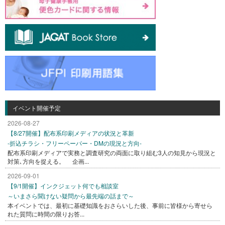
イベント開催予定
2026-08-27
【8/27開催】配布系印刷メディアの状況と革新
-折込チラシ・フリーペーパー・DMの現況と方向-
配布系印刷メディアで実務と調査研究の両面に取り組む3人の知見から現況と
対策､方向を捉える。 企画...
2026-09-01
【9/1開催】インクジェット何でも相談室
～いまさら聞けない疑問から最先端の話まで～
本イベントでは、最初に基礎知識をおさらいした後、事前に皆様から寄せら
れた質問に時間の限りお答...