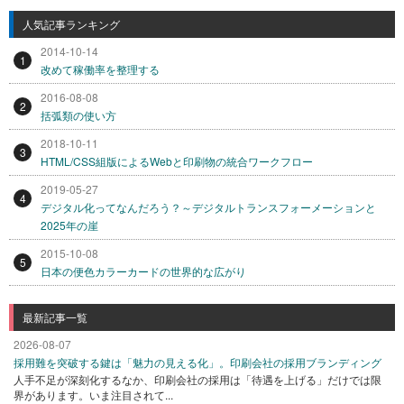
人気記事ランキング
2014-10-14
1
改めて稼働率を整理する
2016-08-08
2
括弧類の使い方
2018-10-11
3
HTML/CSS組版によるWebと印刷物の統合ワークフロー
2019-05-27
4
デジタル化ってなんだろう？～デジタルトランスフォーメーションと
2025年の崖
2015-10-08
5
日本の便色カラーカードの世界的な広がり
最新記事一覧
2026-08-07
採用難を突破する鍵は「魅力の見える化」。印刷会社の採用ブランディング
人手不足が深刻化するなか、印刷会社の採用は「待遇を上げる」だけでは限
界があります。いま注目されて...