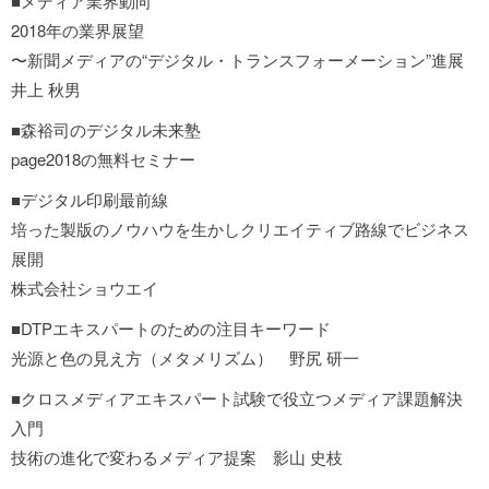
■メディア業界動向
2018年の業界展望
〜新聞メディアの“デジタル・トランスフォーメーション”進展
井上 秋男
■森裕司のデジタル未来塾
page2018の無料セミナー
■デジタル印刷最前線
培った製版のノウハウを生かしクリエイティブ路線でビジネス
展開
株式会社ショウエイ
■DTPエキスパートのための注目キーワード
光源と色の見え方（メタメリズム） 野尻 研一
■クロスメディアエキスパート試験で役立つメディア課題解決
入門
技術の進化で変わるメディア提案 影山 史枝