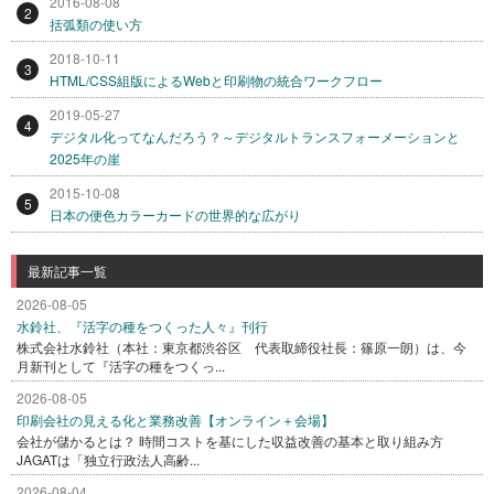
2016-08-08
2
括弧類の使い方
2018-10-11
3
HTML/CSS組版によるWebと印刷物の統合ワークフロー
2019-05-27
4
デジタル化ってなんだろう？～デジタルトランスフォーメーションと
2025年の崖
2015-10-08
5
日本の便色カラーカードの世界的な広がり
最新記事一覧
2026-08-05
水鈴社、『活字の種をつくった人々』刊行
株式会社水鈴社（本社：東京都渋谷区 代表取締役社長：篠原一朗）は、今
月新刊として『活字の種をつくっ...
2026-08-05
印刷会社の見える化と業務改善【オンライン＋会場】
会社が儲かるとは？ 時間コストを基にした収益改善の基本と取り組み方
JAGATは「独立行政法人高齢...
2026-08-04