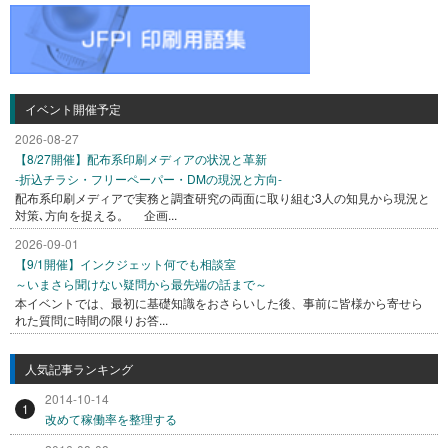
イベント開催予定
2026-08-27
【8/27開催】配布系印刷メディアの状況と革新
-折込チラシ・フリーペーパー・DMの現況と方向-
配布系印刷メディアで実務と調査研究の両面に取り組む3人の知見から現況と
対策､方向を捉える。 企画...
2026-09-01
【9/1開催】インクジェット何でも相談室
～いまさら聞けない疑問から最先端の話まで～
本イベントでは、最初に基礎知識をおさらいした後、事前に皆様から寄せら
れた質問に時間の限りお答...
人気記事ランキング
2014-10-14
1
改めて稼働率を整理する