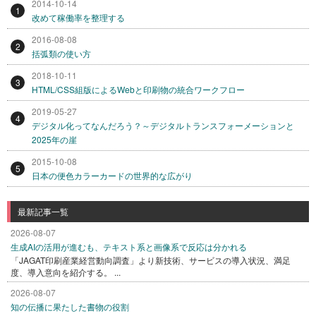
2014-10-14
1
改めて稼働率を整理する
2016-08-08
2
括弧類の使い方
2018-10-11
3
HTML/CSS組版によるWebと印刷物の統合ワークフロー
2019-05-27
4
デジタル化ってなんだろう？～デジタルトランスフォーメーションと
2025年の崖
2015-10-08
5
日本の便色カラーカードの世界的な広がり
最新記事一覧
2026-08-07
生成AIの活用が進むも、テキスト系と画像系で反応は分かれる
「JAGAT印刷産業経営動向調査」より新技術、サービスの導入状況、満足
度、導入意向を紹介する。 ...
2026-08-07
知の伝播に果たした書物の役割