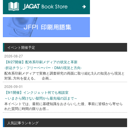
イベント開催予定
2026-08-27
【8/27開催】配布系印刷メディアの状況と革新
-折込チラシ・フリーペーパー・DMの現況と方向-
配布系印刷メディアで実務と調査研究の両面に取り組む3人の知見から現況と
対策､方向を捉える。 企画...
2026-09-01
【9/1開催】インクジェット何でも相談室
～いまさら聞けない疑問から最先端の話まで～
本イベントでは、最初に基礎知識をおさらいした後、事前に皆様から寄せら
れた質問に時間の限りお答...
人気記事ランキング