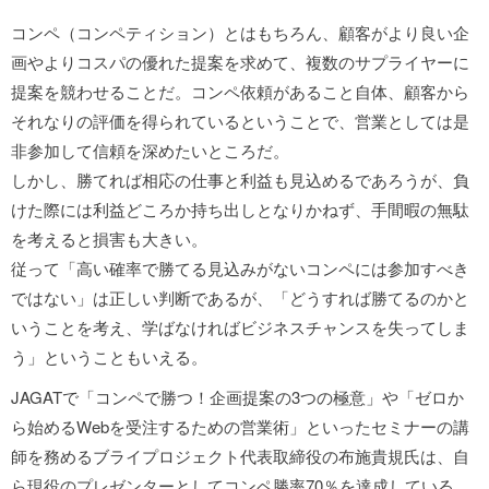
コンペ（コンペティション）とはもちろん、顧客がより良い企
画やよりコスパの優れた提案を求めて、複数のサプライヤーに
提案を競わせることだ。コンペ依頼があること自体、顧客から
それなりの評価を得られているということで、営業としては是
非参加して信頼を深めたいところだ。
しかし、勝てれば相応の仕事と利益も見込めるであろうが、負
けた際には利益どころか持ち出しとなりかねず、手間暇の無駄
を考えると損害も大きい。
従って「高い確率で勝てる見込みがないコンペには参加すべき
ではない」は正しい判断であるが、「どうすれば勝てるのかと
いうことを考え、学ばなければビジネスチャンスを失ってしま
う」ということもいえる。
JAGATで「コンペで勝つ！企画提案の3つの極意」や「ゼロか
ら始めるWebを受注するための営業術」といったセミナーの講
師を務めるブライプロジェクト代表取締役の布施貴規氏は、自
ら現役のプレゼンターとしてコンペ勝率70％を達成している。