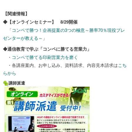
【関連情報】
◆【オンラインセミナー】 8/29開催
「
コンペで勝つ！企画提案の3つの極意～勝率70％現役プレ
ゼンターが教える～
」
◆通信教育で学ぶ「コンペに勝てる営業力」
・
コンペで勝てる印刷営業力を磨く
・各講座案内、お申し込み、資料請求、内容見本請求は
こち
らから
講師派遣