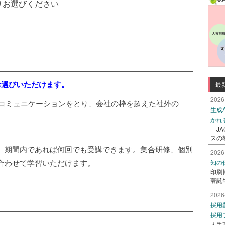
びください
お選びいただけます。
最
2026
コミュニケーションをとり、会社の枠を超えた社外の
生成
かれ
「J
スの
、期間内であれば何回でも受講できます。集合研修、個別
2026
合わせて学習いただけます。
知の
印刷
著誕
2026
採用
採用
人手