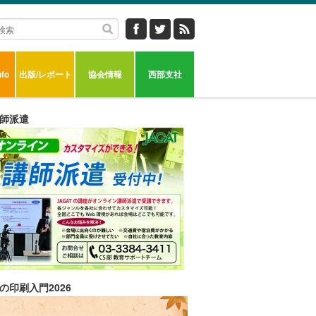
fo
出版/レポート
協会情報
西部支社
師派遣
の印刷入門2026