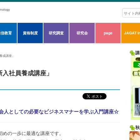
通信教育
資格制度
研究調査
研究会
page
JAGAT in
講
員養成講座」
「新入社員養成講座」
会人としての必要なビジネスマナーを学ぶ入門講座☆
秋
初めの一歩に最適な講座です。