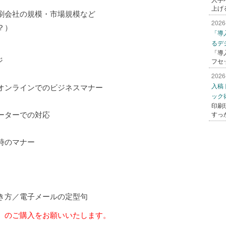
上げ
刷会社の規模・市場規模など
2026
？）
「導
るデ
「導
ジ
フセ
2026
入稿
ンラインでのビジネスマナー
ック
印刷
ーターでの対応
すっ
時のマナー
方／電子メールの定型句
）のご購入をお願いいたします。