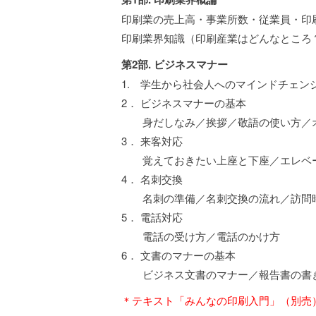
印刷業の売上高・事業所数・従業員・印
印刷業界知識（印刷産業はどんなところ
第2部. ビジネスマナー
1. 学生から社会人へのマインドチェン
2． ビジネスマナーの基本
身だしなみ／挨拶／敬語の使い方／オ
3． 来客対応
覚えておきたい上座と下座／エレベ
4． 名刺交換
名刺の準備／名刺交換の流れ／訪問
5． 電話対応
電話の受け方／電話のかけ方
6． 文書のマナーの基本
ビジネス文書のマナー／報告書の書き
＊テキスト「みんなの印刷入門」（別売