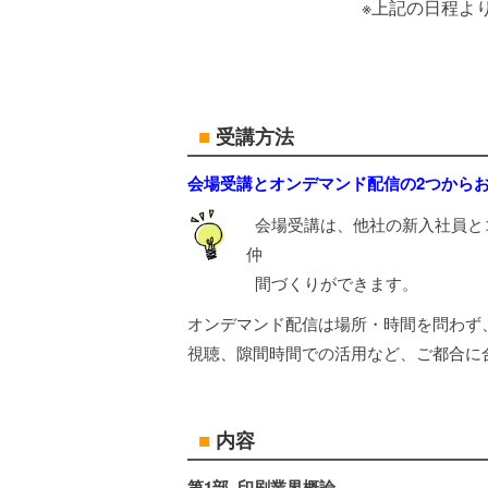
※上記の日程よりお選
■
受講方法
会場受講とオンデマンド配信の2つから
会場受講は、他社の新入社員と
仲
間づくりができます。
オンデマンド配信は場所・時間を問わず
視聴、隙間時間での活用など、ご都合に
■
内容
第1部. 印刷業界概論