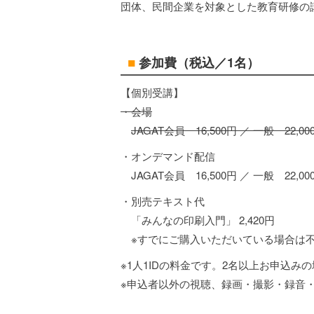
団体、民間企業を対象とした教育研修の
■
参加費（税込／1名）
【個別受講】
・会場
JAGAT会員 16,500円 ／ 一般 22,00
・オンデマンド配信
JAGAT会員 16,500円 ／ 一般 22,00
・別売テキスト代
「みんなの印刷入門」 2,420円
※すでにご購入いただいている場合は
※1人1IDの料金です。2名以上お申込
※申込者以外の視聴、録画・撮影・録音