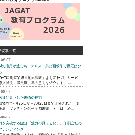
新記事一覧
-08-07
AIの活用が進むも、テキスト系と画像系で反応は分
る
AGAT印刷産業経営動向調査」より新技術、サービ
導入状況、満足度、導入意向を紹介する。 ...
-08-07
伝播に果たした書物の役割
博物館で4月25日から7月20日まで開催された「名
生展 ヴァチカン教皇庁図書館Ⅲ＋」は、過...
-08-07
難を突破する鍵は「魅力の見える化」。印刷会社の
ブランディング
不足が深刻化するなか、印刷会社の採用は「待遇を