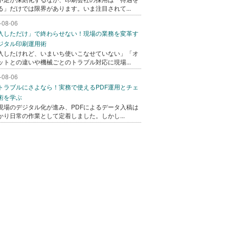
る」だけでは限界があります。いま注目されて...
-08-06
入しただけ」で終わらせない！現場の業務を変革す
ジタル印刷運用術
入したけれど、いまいち使いこなせていない」「オ
ットとの違いや機械ごとのトラブル対応に現場...
-08-06
トラブルにさよなら！実務で使えるPDF運用とチェ
術を学ぶ
現場のデジタル化が進み、PDFによるデータ入稿は
かり日常の作業として定着しました。しかし...