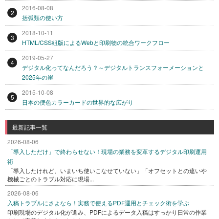
2016-08-08
2
括弧類の使い方
2018-10-11
3
HTML/CSS組版によるWebと印刷物の統合ワークフロー
2019-05-27
4
デジタル化ってなんだろう？～デジタルトランスフォーメーションと
2025年の崖
2015-10-08
5
日本の便色カラーカードの世界的な広がり
最新記事一覧
2026-08-06
「導入しただけ」で終わらせない！現場の業務を変革するデジタル印刷運用
術
「導入したけれど、いまいち使いこなせていない」「オフセットとの違いや
機械ごとのトラブル対応に現場...
2026-08-06
入稿トラブルにさよなら！実務で使えるPDF運用とチェック術を学ぶ
印刷現場のデジタル化が進み、PDFによるデータ入稿はすっかり日常の作業