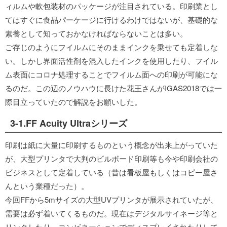
ィルムや軟包装材のパッケージが注目されている。印刷業とし
てはすぐに食品パーケージに行けるわけではないが、基礎的な
素養として知っておかなければならないことは多い。
ご存じのようにフイルムにそのままインクを乗せても定着しな
い。しかし界面活性剤を混入したインクを使用したり、フイル
ム表面にコロナ処理することでフイルム面への印刷が可能にな
るのだ。この辺のノウハウに長けた花王さんがIGAS2018では一
際目立っていたので解説をお願いした。
3-1.FF Acuity Ultraシリーズ
印刷は紙に大量に印刷するものという概念が出来上がっていた
が、大型プリンタで大判のビルボード印刷等も今や印刷会社の
ビジネスとして定着している（昔は看板屋もしくはコピー屋さ
んという業種だった）。
今回FFから5mサイズの大型UVプリンタが展示されていたが、
需要は必ず着いてくるものだ。現在はデジタルサイネージ等と
リンクしたり、コンビネーションでディスプレイされたりして