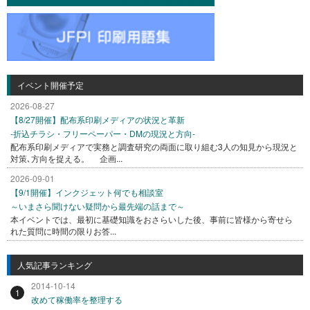
イベント開催予定
2026-08-27
【8/27開催】配布系印刷メディアの状況と革新
-折込チラシ・フリーペーパー・DMの現況と方向-
配布系印刷メディアで実務と調査研究の両面に取り組む3人の知見から現況と
対策､方向を捉える。 企画...
2026-09-01
【9/1開催】インクジェット何でも相談室
～いまさら聞けない疑問から最先端の話まで～
本イベントでは、最初に基礎知識をおさらいした後、事前に皆様から寄せら
れた質問に時間の限りお答...
人気記事ランキング
2014-10-14
1
改めて稼働率を整理する