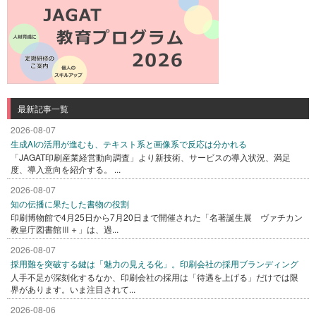
最新記事一覧
2026-08-07
生成AIの活用が進むも、テキスト系と画像系で反応は分かれる
「JAGAT印刷産業経営動向調査」より新技術、サービスの導入状況、満足
度、導入意向を紹介する。 ...
2026-08-07
知の伝播に果たした書物の役割
印刷博物館で4月25日から7月20日まで開催された「名著誕生展 ヴァチカン
教皇庁図書館Ⅲ＋」は、過...
2026-08-07
採用難を突破する鍵は「魅力の見える化」。印刷会社の採用ブランディング
人手不足が深刻化するなか、印刷会社の採用は「待遇を上げる」だけでは限
界があります。いま注目されて...
2026-08-06