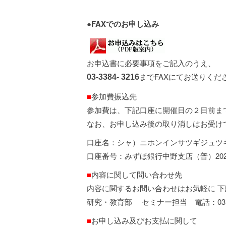
●
FAXでのお申し込み
お申込書に必要事項をご記入のうえ、
までFAXにてお送りくだ
03-3384- 3216
■
参加費振込先
参加費は、下記口座に開催日の２日前ま
なお、お申し込み後の取り消しはお受け
口座名：シャ）ニホンインサツギジュツ
口座番号：みずほ銀行中野支店（普）202
■
内容に関して問い合わせ先
内容に関するお問い合わせはお気軽に 
研究・教育部 セミナー担当 電話：03－33
■
お申し込み及びお支払に関して