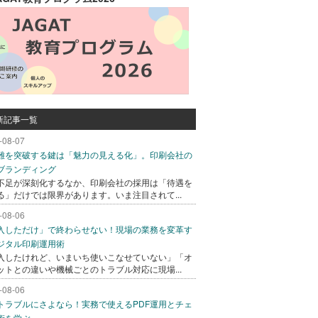
新記事一覧
-08-07
難を突破する鍵は「魅力の見える化」。印刷会社の
ブランディング
不足が深刻化するなか、印刷会社の採用は「待遇を
る」だけでは限界があります。いま注目されて...
-08-06
入しただけ」で終わらせない！現場の業務を変革す
ジタル印刷運用術
入したけれど、いまいち使いこなせていない」「オ
ットとの違いや機械ごとのトラブル対応に現場...
-08-06
トラブルにさよなら！実務で使えるPDF運用とチェ
術を学ぶ