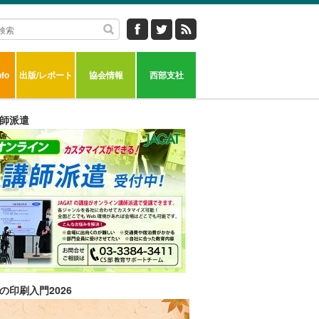
fo
出版/レポート
協会情報
西部支社
師派遣
の印刷入門2026