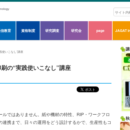
通信教育
資格制度
研究調査
研究会
page
JAGAT in
講
践使いこなし”講座
刷の“実践使いこなし”講座
ールではありません。紙や機材の特性、RIP・ワークフロ
秋
の連携まで、日々の運用をどう設計するかで、生産性もコ