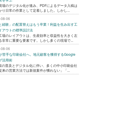
現場のデジタル化が進み、PDFによるデータ入稿は
かり日常の作業として定着しました。しかし...
-08-06
と経験」の配置替えはもう卒業！利益を生み出す工
イアウトの標準設計法
工場のレイアウトは、生産効率と収益性を大きく左
る非常に重要な要素です。しかし多くの現場で...
-08-06
bが苦手な印刷会社へ。地元顧客を獲得するGoogle
プ活用術
検索の普及とデジタル化に伴い、多くの中小印刷会社
従来の営業方法では新規案件が獲れない」「...