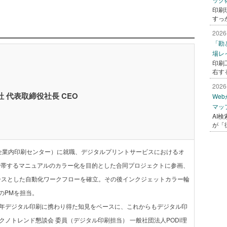
印刷
すっ
2026
「勘
場レ
印刷
右す
2026
 代表取締役社長 CEO
We
マッ
AI
が「
（企業内印刷センター）に就職、デジタルプリントサービスにおけるオ
に付帯するマニュアルのカラー化を目的とした合同プロジェクトに参画、
をベースとした自動化ワークフローを確立。その後インクジェットカラー輪
のPMを担当。
20年デジタル印刷に携わり得た知見をベースに、これからもデジタル印
クノトレンド懇談会 委員（デジタル印刷担当） 一般社団法人PODi理