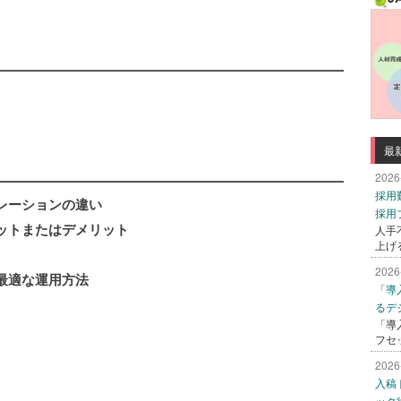
最
2026
採用
レーションの違い
採用
ットまたはデメリット
人手
上げ
2026
最適な運用方法
「導
るデ
「導
フセ
2026
入稿
ック